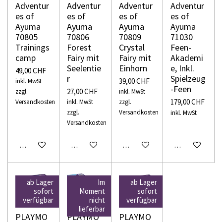
Adventur
Adventur
Adventur
Adventur
es of
es of
es of
es of
Ayuma
Ayuma
Ayuma
Ayuma
70805
70806
70809
71030
Trainings
Forest
Crystal
Feen-
camp
Fairy mit
Fairy mit
Akademi
Seelentie
Einhorn
e, Inkl.
49,00 CHF
r
Spielzeug
39,00 CHF
inkl. MwSt
-Feen
27,00 CHF
zzgl.
inkl. MwSt
179,00 CHF
Versandkosten
inkl. MwSt
zzgl.
zzgl.
Versandkosten
inkl. MwSt
Versandkosten
In den Warenkorb
In den Warenkorb
In den Warenkorb
In den Warenko
ab Lager
Im
ab Lager
sofort
Moment
sofort
verfügbar
nicht
verfügbar
lieferbar
PLAYMO
PLAYMO
PLAYMO