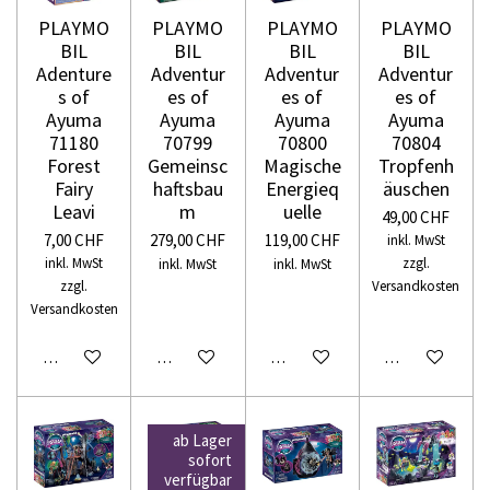
PLAYMO
PLAYMO
PLAYMO
PLAYMO
BIL
BIL
BIL
BIL
Adenture
Adventur
Adventur
Adventur
s of
es of
es of
es of
Ayuma
Ayuma
Ayuma
Ayuma
71180
70799
70800
70804
Forest
Gemeinsc
Magische
Tropfenh
Fairy
haftsbau
Energieq
äuschen
Leavi
m
uelle
49,00 CHF
7,00 CHF
279,00 CHF
119,00 CHF
inkl. MwSt
inkl. MwSt
zzgl.
inkl. MwSt
inkl. MwSt
zzgl.
Versandkosten
Versandkosten
In den Warenkorb
In den Warenkorb
In den Warenkorb
In den Warenko
ab Lager
sofort
verfügbar