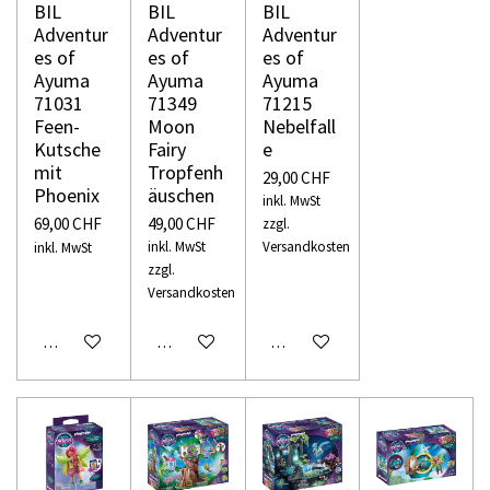
BIL
BIL
BIL
Adventur
Adventur
Adventur
es of
es of
es of
Ayuma
Ayuma
Ayuma
71031
71349
71215
Feen-
Moon
Nebelfall
Kutsche
Fairy
e
mit
Tropfenh
29,00 CHF
Phoenix
äuschen
inkl. MwSt
69,00 CHF
49,00 CHF
zzgl.
inkl. MwSt
Versandkosten
inkl. MwSt
zzgl.
Versandkosten
In den Warenkorb
In den Warenkorb
In den Warenkorb