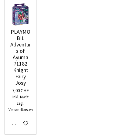
PLAYMO
BIL
Adventur
s of
Ayuma
71182
Knight
Fairy
Josy
7,00 CHF
inkl. MwSt
zzgl.
Versandkosten
In den Warenkorb