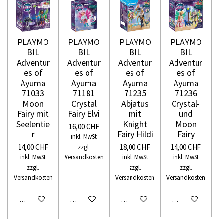
PLAYMO
PLAYMO
PLAYMO
PLAYMO
BIL
BIL
BIL
BIL
Adventur
Adventur
Adventur
Adventur
es of
es of
es of
es of
Ayuma
Ayuma
Ayuma
Ayuma
71033
71181
71235
71236
Moon
Crystal
Abjatus
Crystal-
Fairy mit
Fairy Elvi
mit
und
Seelentie
Knight
Moon
16,00 CHF
r
Fairy Hildi
Fairy
inkl. MwSt
14,00 CHF
18,00 CHF
14,00 CHF
zzgl.
inkl. MwSt
Versandkosten
inkl. MwSt
inkl. MwSt
zzgl.
zzgl.
zzgl.
Versandkosten
Versandkosten
Versandkosten
In den Warenkorb
In den Warenkorb
In den Warenkorb
In den Warenko