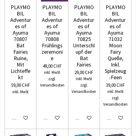
PLAYMO
PLAYMO
PLAYMO
PLAYMO
BIL
BIL
BIL
BIL
Adventur
Adventur
Adventur
Adventur
es of
es of
es of
es of
Ayuma
Ayuma
Ayuma
Ayuma
70807
70808
70825
71032
Bat
Frühlings
Unterschl
Moon
Fairies
zeremoni
upf der
Fairy
Ruine,
e
Bat
Quelle,
Mit
Fairies
Inkl.
49,00 CHF
Lichteffe
Spielzeug
29,00 CHF
inkl. MwSt
kt
-Feen
zzgl.
inkl. MwSt
59,00 CHF
39,00 CHF
Versandkosten
zzgl.
Versandkosten
inkl. MwSt
inkl. MwSt
zzgl.
Versandkosten
In den Warenkorb
In den Warenkorb
In den Warenkorb
In den Warenko