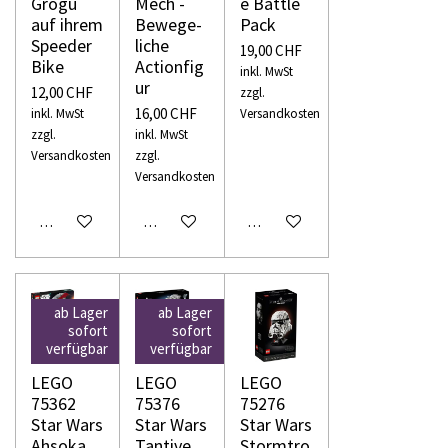
Grogu
Mech -
e Battle
auf ihrem
Bewege­
Pack
Speeder
liche
19,00 CHF
Bike
Actionfig
inkl. MwSt
ur
12,00 CHF
zzgl.
16,00 CHF
inkl. MwSt
Versandkosten
zzgl.
inkl. MwSt
Versandkosten
zzgl.
Versandkosten
In den Warenkorb
In den Warenkorb
In den Warenkorb
ab Lager
ab Lager
sofort
sofort
verfügbar
verfügbar
LEGO
LEGO
LEGO
75362
75376
75276
Star Wars
Star Wars
Star Wars
Ahsoka
Tantive
Stormtro