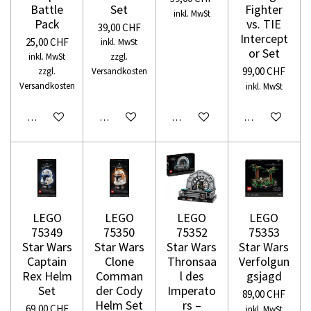
Battle
Set
Fighter
inkl. MwSt
Pack
vs. TIE
39,00 CHF
Intercept
25,00 CHF
inkl. MwSt
or Set
inkl. MwSt
zzgl.
99,00 CHF
zzgl.
Versandkosten
Versandkosten
inkl. MwSt
In den Warenkorb
In den Warenkorb
In den Warenkorb
In den Warenko
LEGO
LEGO
LEGO
LEGO
75349
75350
75352
75353
Star Wars
Star Wars
Star Wars
Star Wars
Captain
Clone
Thronsaa
Verfolgun
Rex Helm
Comman
l des
gsjagd
Set
der Cody
Imperato
89,00 CHF
Helm Set
rs –
69,00 CHF
inkl. MwSt