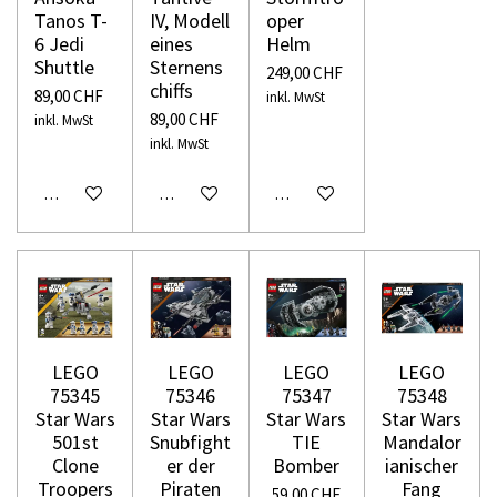
Tanos T-
IV, Modell
oper
6 Jedi
eines
Helm
Shuttle
Sternens
249,00 CHF
chiffs
89,00 CHF
inkl. MwSt
89,00 CHF
inkl. MwSt
inkl. MwSt
In den Warenkorb
In den Warenkorb
In den Warenkorb
LEGO
LEGO
LEGO
LEGO
75345
75346
75347
75348
Star Wars
Star Wars
Star Wars
Star Wars
501st
Snubfight
TIE
Mandalor
Clone
er der
Bomber
ianischer
Troopers
Piraten
Fang
59,00 CHF