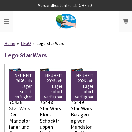
Versandkostenfrei ab CHF 50.-
Zum
Hauptinhalt
springen
Home
»
LEGO
»
Lego Star Wars
Lego Star Wars
NEUHEIT
NEUHEIT
NEUHEIT
2026 - ab
2026 - ab
2026 - ab
Lager
Lager
Lager
sofort
sofort
sofort
LEGO
LEGO
LEGO
verfügbar
verfügbar
verfügbar
75436
75448
75449
Star Wars
Star Wars
Star Wars
Der
Klon-
Belageru
Mandalor
Schocktr
ng von
ianer und
uppen
Mandalor