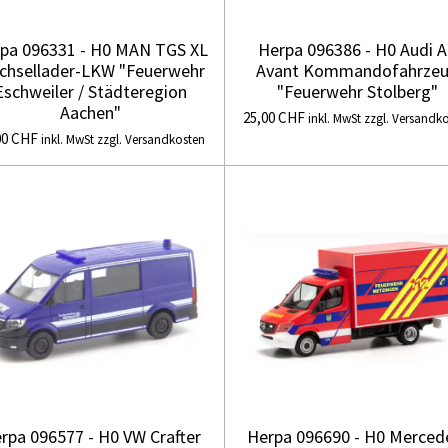
pa 096331 - H0 MAN TGS XL
Herpa 096386 - H0 Audi 
chsellader-LKW "Feuerwehr
Avant Kommandofahrze
Eschweiler / Städteregion
"Feuerwehr Stolberg"
Aachen"
25,00 CHF
inkl. MwSt zzgl. Versandk
00 CHF
inkl. MwSt zzgl. Versandkosten
rpa 096577 - H0 VW Crafter
Herpa 096690 - H0 Merced