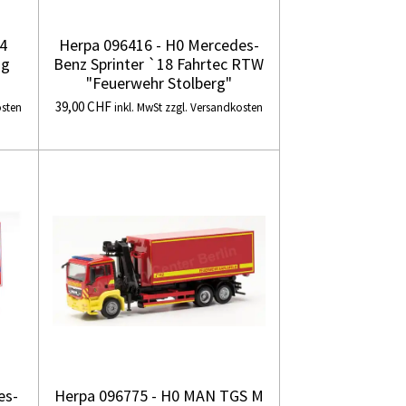
A4
Herpa 096416 - H0 Mercedes-
ug
Benz Sprinter `18 Fahrtec RTW
"Feuerwehr Stolberg"
39,00 CHF
osten
inkl. MwSt zzgl. Versandkosten
es-
Herpa 096775 - H0 MAN TGS M