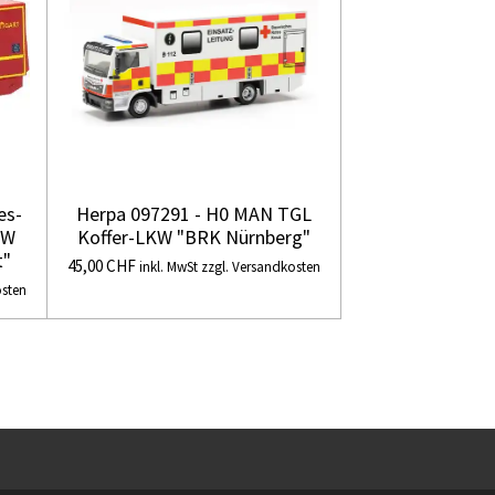
es-
Herpa 097291 - H0 MAN TGL
KW
Koffer-LKW "BRK Nürnberg"
t"
45,00 CHF
inkl. MwSt zzgl. Versandkosten
osten