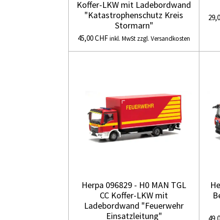
Koffer-LKW mit Ladebordwand
"Katastrophenschutz Kreis
29,
Stormarn"
45,00 CHF
inkl. MwSt zzgl. Versandkosten
Herpa 096829 - H0 MAN TGL
He
CC Koffer-LKW mit
B
Ladebordwand "Feuerwehr
Einsatzleitung"
49,