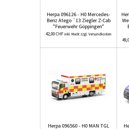
Herpa 096126 - H0 Mercedes-
Her
Benz Atego `13 Ziegler Z-Cab
We
"Feuerwehr Göppingen"
42,00 CHF
inkl. MwSt zzgl. Versandkosten
49,
Herpa 096560 - H0 MAN TGL
He