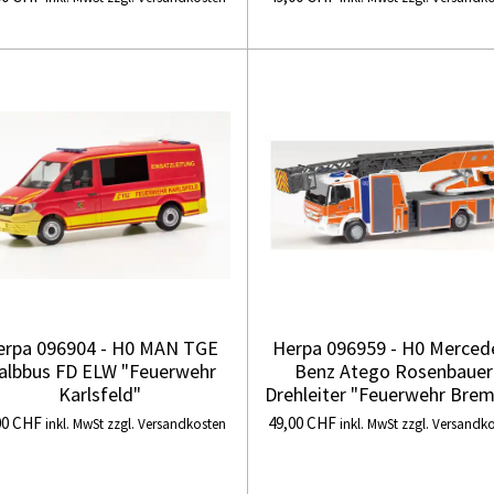
erpa 096904 - H0 MAN TGE
Herpa 096959 - H0 Merced
albbus FD ELW "Feuerwehr
Benz Atego Rosenbauer
Karlsfeld"
Drehleiter "Feuerwehr Bre
00 CHF
49,00 CHF
inkl. MwSt zzgl. Versandkosten
inkl. MwSt zzgl. Versandk