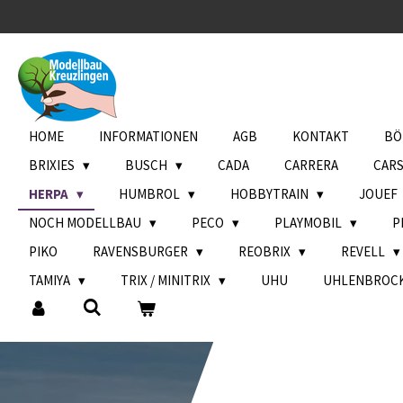
Zum
Hauptinhalt
springen
HOME
INFORMATIONEN
AGB
KONTAKT
BÖ
BRIXIES
BUSCH
CADA
CARRERA
CAR
HERPA
HUMBROL
HOBBYTRAIN
JOUEF
NOCH MODELLBAU
PECO
PLAYMOBIL
P
PIKO
RAVENSBURGER
REOBRIX
REVELL
TAMIYA
TRIX / MINITRIX
UHU
UHLENBROC