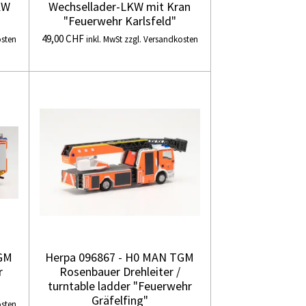
KW
Wechsellader-LKW mit Kran
"Feuerwehr Karlsfeld"
49,00 CHF
osten
inkl. MwSt zzgl. Versandkosten
TGM
Herpa 096867 - H0 MAN TGM
r
Rosenbauer Drehleiter /
turntable ladder "Feuerwehr
Gräfelfing"
osten