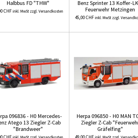
Halbbus FD "THW"
Benz Sprinter 13 Koffer-L
Feuerwehr Metzingen
00 CHF
inkl. MwSt zzgl. Versandkosten
45,00 CHF
inkl. MwSt zzgl. Versandk
rpa 096836 - H0 Mercedes-
Herpa 096850 - H0 MAN 
enz Atego 13 Ziegler Z-Cab
Ziegler Z-Cab "Feuerweh
"Brandweer"
Gräfelfing"
00 CHF
49,00 CHF
inkl. MwSt zzgl. Versandkosten
inkl. MwSt zzgl. Versandk