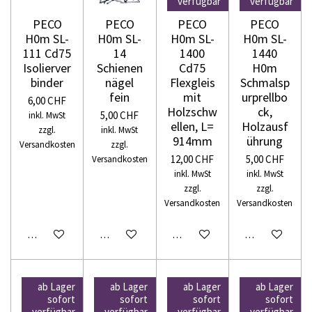
verfügbar
verfügbar
PECO
PECO
PECO
PECO
H0m SL-
H0m SL-
H0m SL-
H0m SL-
111 Cd75
14
1400
1440
Isolierver
Schienen
Cd75
H0m
binder
nägel
Flexgleis
Schmalsp
fein
mit
urprellbo
6,00 CHF
Holzschw
ck,
5,00 CHF
inkl. MwSt
ellen, L=
Holzausf
zzgl.
inkl. MwSt
914mm
ührung
Versandkosten
zzgl.
12,00 CHF
5,00 CHF
Versandkosten
inkl. MwSt
inkl. MwSt
zzgl.
zzgl.
Versandkosten
Versandkosten
In den Warenkorb
In den Warenkorb
In den Warenkorb
In den Warenko
ab Lager
ab Lager
ab Lager
ab Lager
sofort
sofort
sofort
sofort
verfügbar
verfügbar
verfügbar
verfügbar