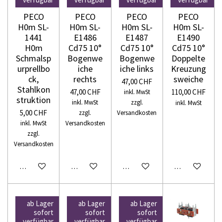
PECO
PECO
PECO
PECO
H0m SL-
H0m SL-
H0m SL-
H0m SL-
1441
E1486
E1487
E1490
H0m
Cd75 10°
Cd75 10°
Cd75 10°
Schmalsp
Bogenwe
Bogenwe
Doppelte
urprellbo
iche
iche links
Kreuzung
ck,
rechts
sweiche
47,00 CHF
Stahlkon
47,00 CHF
110,00 CHF
inkl. MwSt
struktion
inkl. MwSt
zzgl.
inkl. MwSt
5,00 CHF
zzgl.
Versandkosten
inkl. MwSt
Versandkosten
zzgl.
Versandkosten
In den Warenkorb
In den Warenkorb
In den Warenkorb
In den Warenko
ab Lager
ab Lager
ab Lager
sofort
sofort
sofort
verfügbar
verfügbar
verfügbar