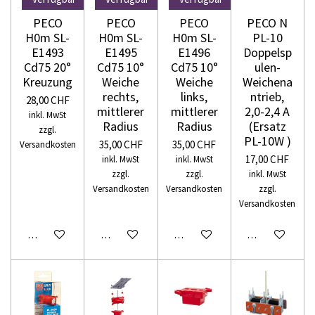
PECO
PECO
PECO
PECO N
H0m SL-
H0m SL-
H0m SL-
PL-10
E1493
E1495
E1496
Doppelsp
Cd75 20°
Cd75 10°
Cd75 10°
ulen-
Kreuzung
Weiche
Weiche
Weichena
rechts,
links,
ntrieb,
28,00 CHF
mittlerer
mittlerer
2,0-2,4 A
inkl. MwSt
Radius
Radius
(Ersatz
zzgl.
PL-10W )
35,00 CHF
35,00 CHF
Versandkosten
17,00 CHF
inkl. MwSt
inkl. MwSt
zzgl.
zzgl.
inkl. MwSt
Versandkosten
Versandkosten
zzgl.
Versandkosten
In den Warenkorb
In den Warenkorb
In den Warenkorb
In den Warenko