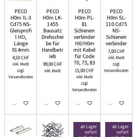
PECO
PECO
PECO
PECO
H0m IL-3
H0m LK-
H0m PL-
H0m SL-
Cd75 NS-
1455
81
110 Cd75
Gleisprofi
Bausatz
Schienen
NS-
l HO,
Drehschei
verbinder
Schienen
Länge
be für
H0/H0m
verbinder
914mm
Handbetr
mit Kabel
7,00 CHF
ieb
für Code
4,50 CHF
inkl. MwSt
70, 75, 83
99,00 CHF
inkl. MwSt
zzgl.
15,00 CHF
zzgl.
Versandkosten
inkl. MwSt
Versandkosten
inkl. MwSt
zzgl.
Versandkosten
In den Warenkorb
In den Warenkorb
In den Warenkorb
In den Warenko
ab Lager
ab Lager
sofort
sofort