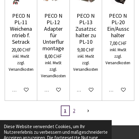
PECO N
PECO N
PECO N
PECO N
PL-11
PL-12
PL-13
PL-20
Weichena
Adapter
Zusatzsc
Ein/Aussc
ntrieb f.
für
halter zu
halter
Setrack
Unterflur
PL-10
7,00 CHF
montage
20,00 CHF
9,00 CHF
inkl. MwSt
8,00 CHF
inkl. MwSt
inkl. MwSt
zzgl.
zzgl.
inkl. MwSt
zzgl.
Versandkosten
Versandkosten
zzgl.
Versandkosten
Versandkosten
In den Warenkorb
In den Warenkorb
In den Warenkorb
In den Warenko
1
2
Diese Website verwendet Cookies, um Ihr
Nutzererlebnis zu verbessern und maßgeschneiderte
Anzeigen anzuzeigen. Die fortgesetzte Nutzung