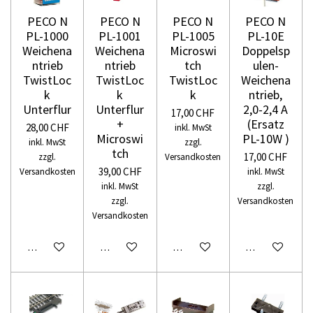
PECO N
PECO N
PECO N
PECO N
PL-1000
PL-1001
PL-1005
PL-10E
Weichena
Weichena
Microswi
Doppelsp
ntrieb
ntrieb
tch
ulen-
TwistLoc
TwistLoc
TwistLoc
Weichena
k
k
k
ntrieb,
Unterflur
Unterflur
2,0-2,4 A
17,00 CHF
+
(Ersatz
28,00 CHF
inkl. MwSt
Microswi
PL-10W )
inkl. MwSt
zzgl.
tch
17,00 CHF
zzgl.
Versandkosten
39,00 CHF
Versandkosten
inkl. MwSt
inkl. MwSt
zzgl.
zzgl.
Versandkosten
Versandkosten
In den Warenkorb
In den Warenkorb
In den Warenkorb
In den Warenko