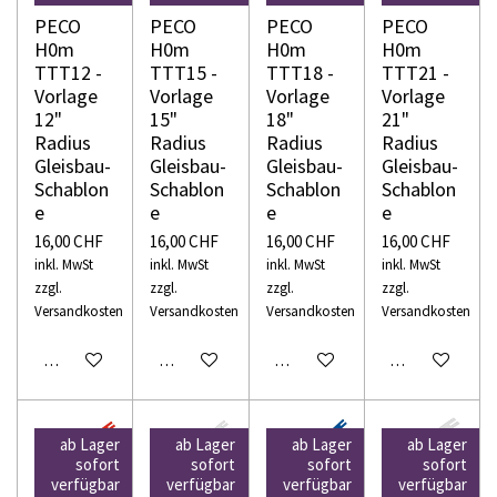
PECO
PECO
PECO
PECO
H0m
H0m
H0m
H0m
TTT12 -
TTT15 -
TTT18 -
TTT21 -
Vorlage
Vorlage
Vorlage
Vorlage
12"
15"
18"
21"
Radius
Radius
Radius
Radius
Gleisbau-
Gleisbau-
Gleisbau-
Gleisbau-
Schablon
Schablon
Schablon
Schablon
e
e
e
e
16,00 CHF
16,00 CHF
16,00 CHF
16,00 CHF
inkl. MwSt
inkl. MwSt
inkl. MwSt
inkl. MwSt
zzgl.
zzgl.
zzgl.
zzgl.
Versandkosten
Versandkosten
Versandkosten
Versandkosten
In den Warenkorb
In den Warenkorb
In den Warenkorb
In den Warenko
ab Lager
ab Lager
ab Lager
ab Lager
sofort
sofort
sofort
sofort
verfügbar
verfügbar
verfügbar
verfügbar