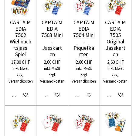
CARTA.M
CARTA.M
CARTA.M
CARTA.M
EDIA
EDIA
EDIA
EDIA
7502
7503 Mini
7504 Mini
7505
Wiehnach
–
–
Original
tsjass
Jasskart
Piquetka
Jasskart
Spiel
en
rten
en
17,00 CHF
2,60 CHF
2,60 CHF
2,60 CHF
inkl. MwSt
inkl. MwSt
inkl. MwSt
inkl. MwSt
zzgl.
zzgl.
zzgl.
zzgl.
Versandkosten
Versandkosten
Versandkosten
Versandkosten
In den Warenkorb
In den Warenkorb
In den Warenkorb
In den Warenko