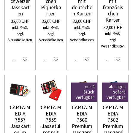
chweizer
chen
mit
mit
Jasskart
Piquetka
deutsche
französis
en
rten
n Karten
chen
Karten
32,00 CHF
32,00 CHF
32,00 CHF
32,00 CHF
inkl. MwSt
inkl. MwSt
inkl. MwSt
zzgl.
zzgl.
zzgl.
inkl. MwSt
Versandkosten
Versandkosten
Versandkosten
zzgl.
Versandkosten
In den Warenkorb
In den Warenkorb
In den Warenkorb
In den Warenko
nur 4
ab Lager
Stück
sofort
verfügbar
verfügbar
CARTA.M
CARTA.M
CARTA.M
CARTA.M
EDIA
EDIA
EDIA
EDIA
7557
7559
7560
7562
Jasskart
Jassetui
Premium
Premium
en im
rot mit
Jassgarni
Jassgarni