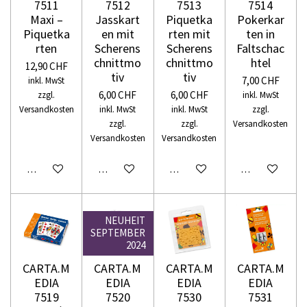
7511
7512
7513
7514
Maxi –
Jasskart
Piquetka
Pokerkar
Piquetka
en mit
rten mit
ten in
rten
Scherens
Scherens
Faltschac
chnittmo
chnittmo
htel
12,90 CHF
tiv
tiv
7,00 CHF
inkl. MwSt
6,00 CHF
6,00 CHF
zzgl.
inkl. MwSt
Versandkosten
inkl. MwSt
inkl. MwSt
zzgl.
zzgl.
zzgl.
Versandkosten
Versandkosten
Versandkosten
In den Warenkorb
In den Warenkorb
In den Warenkorb
In den Warenko
NEUHEIT
SEPTEMBER
2024
CARTA.M
CARTA.M
CARTA.M
CARTA.M
EDIA
EDIA
EDIA
EDIA
7519
7520
7530
7531