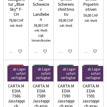
tur „Blue
Schweize
Scherens
Piquetm
Sky“ F-
r
chnittmo
otiven
CH
Landlebe
tiv
59,00 CHF
n
79,00 CHF
59,00 CHF
inkl. MwSt
39,00 CHF
inkl. MwSt
inkl. MwSt
inkl. MwSt
zzgl.
Versandkosten
In den Warenkorb
In den Warenkorb
In den Warenkorb
In den Warenko
ab Lager
ab Lager
ab Lager
ab Lager
sofort
sofort
sofort
sofort
verfügbar
verfügbar
verfügbar
verfügbar
CARTA.M
CARTA.M
CARTA.M
CARTA.M
EDIA
EDIA
EDIA
EDIA
7586
7589
7590
7591
Jassteppi
Jassteppi
Jassteppi
Jassteppi
ch
ch grün
ch grün
ch grau