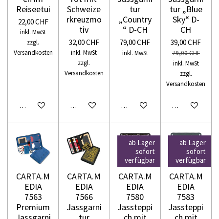
Reiseetui
Schweize
tur
tur „Blue
rkreuzmo
„Country
Sky“ D-
22,00 CHF
tiv
“ D-CH
CH
inkl. MwSt
32,00 CHF
79,00 CHF
39,00 CHF
zzgl.
Versandkosten
inkl. MwSt
inkl. MwSt
79,00 CHF
zzgl.
inkl. MwSt
Versandkosten
zzgl.
Versandkosten
In den Warenkorb
In den Warenkorb
In den Warenkorb
In den Warenko
ab Lager
ab Lager
sofort
sofort
verfügbar
verfügbar
CARTA.M
CARTA.M
CARTA.M
CARTA.M
EDIA
EDIA
EDIA
EDIA
7563
7566
7580
7583
Premium
Jassgarni
Jassteppi
Jassteppi
Jassgarni
tur
ch mit
ch mit