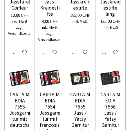
Jasstafel
Jass-
Jasskreid
Jasskreid
Coiffeur
Kreidesti
estifte
estifte
fte
lang
10,00 CHF
185,00 CHF
4,00 CHF
135,00 CHF
inkl. MwSt
inkl. MwSt
zzgl.
inkl. MwSt
inkl. MwSt
Versandkosten
zzgl.
Versandkosten
In den Warenkorb
In den Warenkorb
In den Warenkorb
In den Warenko
CARTA.M
CARTA.M
CARTA.M
CARTA.M
EDIA
EDIA
EDIA
EDIA
7553
7554
7555
7556
Jassgarni
Jassgarni
Jass /
Jass /
tur mit
tur mit
Yatzy
Yatzy
deutschs
französis
Garnitur
Garnitur