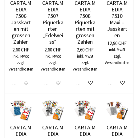
CARTA.M
CARTA.M
CARTA.M
CARTA.M
EDIA
EDIA
EDIA
EDIA
7506
7507
7508
7510
Jasskart
Piquetka
Piquetka
Maxi –
en mit
rten
rten mit
Jasskart
grossen
„Edelwei
grossen
en
Zahlen
ss“
Zahlen
12,90 CHF
2,60 CHF
2,60 CHF
2,60 CHF
inkl. MwSt
inkl. MwSt
inkl. MwSt
inkl. MwSt
zzgl.
zzgl.
zzgl.
zzgl.
Versandkosten
Versandkosten
Versandkosten
Versandkosten
In den Warenkorb
In den Warenkorb
In den Warenkorb
In den Warenko
CARTA.M
CARTA.M
CARTA.M
CARTA.M
EDIA
EDIA
EDIA
EDIA