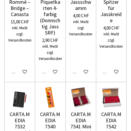
Rommé –
Piquetka
Jassschw
Spitzer
Bridge –
rten 4-
amm
für
Canasta
farbig
Jasskreid
4,00 CHF
(Donnsch
e
15,00 CHF
inkl. MwSt
tig Jass
4,00 CHF
inkl. MwSt
zzgl.
SRF)
zzgl.
Versandkosten
inkl. MwSt
2,90 CHF
Versandkosten
zzgl.
inkl. MwSt
Versandkosten
zzgl.
Versandkosten
In den Warenkorb
In den Warenkorb
In den Warenkorb
In den Warenko
CARTA.M
CARTA.M
CARTA.M
CARTA.M
EDIA
EDIA
EDIA
EDIA
7532
7540
7541 Mini
7542