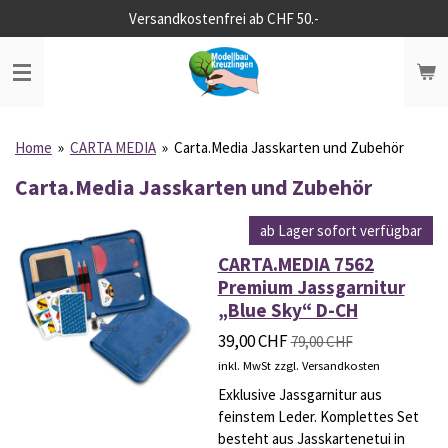
Versandkostenfrei ab CHF 50.-
Zum
Hauptinhalt
springen
Home
»
CARTA MEDIA
»
Carta.Media Jasskarten und Zubehör
Carta.Media Jasskarten und Zubehör
ab Lager sofort verfügbar
CARTA.MEDIA 7562
Premium Jassgarnitur
„Blue Sky“ D-CH
39,00 CHF
79,00 CHF
inkl. MwSt zzgl. Versandkosten
Exklusive Jassgarnitur aus
feinstem Leder. Komplettes Set
besteht aus Jasskartenetui in