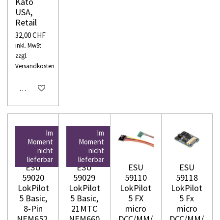
Kato
USA,
Retail
32,00 CHF
inkl. MwSt
zzgl.
Versandkosten
In den Warenkorb
Im
Im
Moment
Moment
nicht
nicht
lieferbar
lieferbar
ESU
ESU
ESU
ESU
59020
59029
59110
59118
LokPilot
LokPilot
LokPilot
LokPilot
5 Basic,
5 Basic,
5 FX
5 Fx
8-Pin
21MTC
micro
micro
NEM652,
NEM660
DCC/MM/
DCC/MM/