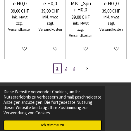
e H0,0
e H0,0
MKL,,Spu
e H0 ,0
r H0,0
39,00 CHF
39,00 CHF
39,00 CHF
39,00 CHF
inkl. MwSt
inkl. MwSt
inkl. MwSt
zzgl.
zzgl.
inkl. MwSt
zzgl.
Versandkosten
Versandkosten
zzgl.
Versandkosten
Versandkosten
In den Warenkorb
In den Warenkorb
In den Warenkorb
In den Warenko
1
2
3
Diese Website verwendet Cookies, um Ihr
Nutzererlebnis zu verbessern und maßgeschneiderte
F
T
Anzeigen anzuzeigen. Die fortgesetzte Nutzung
a
i
dieser Website bestätigt Ihre Zustimmung zur
c
k
Webseite erstellt von Webdesign Kreuzlingen
Verwendung von Cookies.
e
T
© 2023 Modellbau Kreuzlingen
b
o
Mit Unterstützung von
Webador
o
k
Ich stimme zu
o