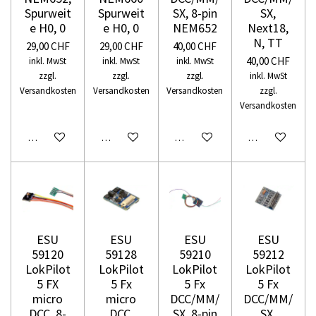
Spurweit
Spurweit
SX, 8-pin
SX,
e H0, 0
e H0, 0
NEM652
Next18,
N, TT
29,00 CHF
29,00 CHF
40,00 CHF
40,00 CHF
inkl. MwSt
inkl. MwSt
inkl. MwSt
zzgl.
zzgl.
zzgl.
inkl. MwSt
Versandkosten
Versandkosten
Versandkosten
zzgl.
Versandkosten
In den Warenkorb
In den Warenkorb
In den Warenkorb
In den Warenko
ESU
ESU
ESU
ESU
59120
59128
59210
59212
LokPilot
LokPilot
LokPilot
LokPilot
5 FX
5 Fx
5 Fx
5 Fx
micro
micro
DCC/MM/
DCC/MM/
DCC, 8-
DCC,
SX, 8-pin
SX,