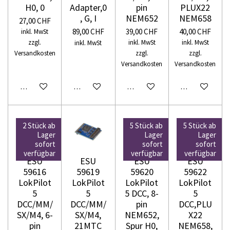
H0, 0
Adapter,0
pin
PLUX22
, G, I
NEM652
NEM658
27,00 CHF
89,00 CHF
39,00 CHF
40,00 CHF
inkl. MwSt
zzgl.
inkl. MwSt
inkl. MwSt
inkl. MwSt
Versandkosten
zzgl.
zzgl.
Versandkosten
Versandkosten
In den Warenkorb
In den Warenkorb
In den Warenkorb
In den Warenko
2 Stück ab
5 Stück ab
5 Stück ab
Lager
Lager
Lager
sofort
sofort
sofort
verfügbar
verfügbar
verfügbar
ESU
ESU
ESU
ESU
59616
59619
59620
59622
LokPilot
LokPilot
LokPilot
LokPilot
5
5
5 DCC, 8-
5
DCC/MM/
DCC/MM/
pin
DCC,PLU
SX/M4, 6-
SX/M4,
NEM652,
X22
pin
21MTC
Spur H0,
NEM658,