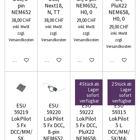
pin
Next18,
NEM652,
PluX22
NEM652
N, TT
H0, 0
NEM658,
H0, 0
38,00 CHF
38,00 CHF
29,00 CHF
29,00 CHF
inkl. MwSt
inkl. MwSt
inkl. MwSt
zzgl.
zzgl.
zzgl.
inkl. MwSt
Versandkosten
Versandkosten
Versandkosten
zzgl.
Versandkosten
In den Warenkorb
In den Warenkorb
In den Warenkorb
In den Warenko
4 Stück ab
2 Stück ab
Lager
Lager
sofort
sofort
verfügbar
verfügbar
ESU
ESU
ESU
ESU
59219
59220
59222
59315
LokPilot
LokPilot
LokPilot
LokPilot
5 Fx
5 Fx DCC,
5 Fx DCC,
5 L
DCC/MM/
8-pin
PluX22
DCC/MM/
SX,
NEM652,
NEM658,
SX/M4,