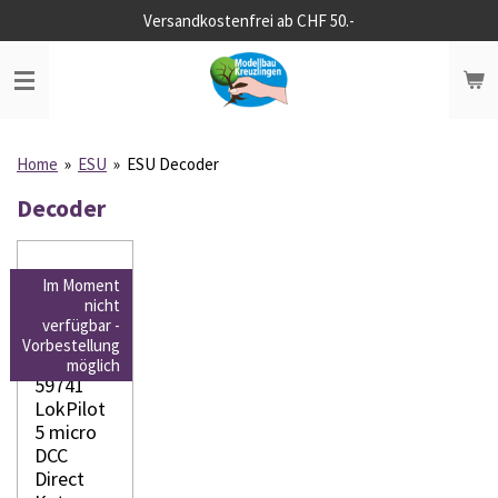
Versandkostenfrei ab CHF 50.-
Zum
Hauptinhalt
springen
Home
»
ESU
»
ESU Decoder
Decoder
Im Moment
nicht
verfügbar -
Vorbestellung
ESU
möglich
59741
LokPilot
5 micro
DCC
Direct