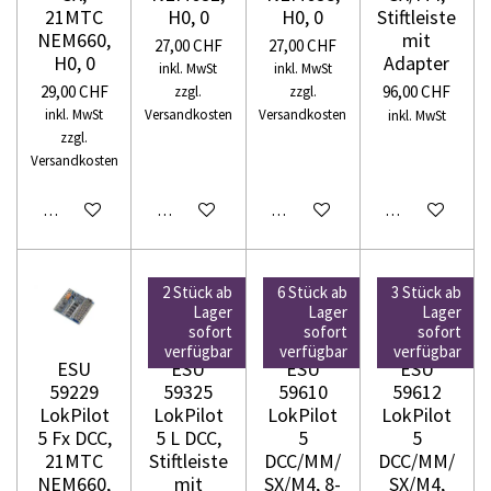
21MTC
H0, 0
H0, 0
Stiftleiste
NEM660,
mit
27,00 CHF
27,00 CHF
H0, 0
Adapter
inkl. MwSt
inkl. MwSt
29,00 CHF
96,00 CHF
zzgl.
zzgl.
inkl. MwSt
Versandkosten
Versandkosten
inkl. MwSt
zzgl.
Versandkosten
In den Warenkorb
In den Warenkorb
In den Warenkorb
In den Warenko
2 Stück ab
6 Stück ab
3 Stück ab
Lager
Lager
Lager
sofort
sofort
sofort
verfügbar
verfügbar
verfügbar
ESU
ESU
ESU
ESU
59229
59325
59610
59612
LokPilot
LokPilot
LokPilot
LokPilot
5 Fx DCC,
5 L DCC,
5
5
21MTC
Stiftleiste
DCC/MM/
DCC/MM/
NEM660,
mit
SX/M4, 8-
SX/M4,