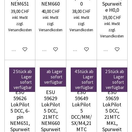
NEM651
NEM660
0
Spurweit
e H0,0
39,00 CHF
40,00 CHF
38,00 CHF
39,00 CHF
inkl. MwSt
inkl. MwSt
inkl. MwSt
zzgl.
zzgl.
zzgl.
inkl. MwSt
Versandkosten
Versandkosten
Versandkosten
zzgl.
Versandkosten
In den Warenkorb
In den Warenkorb
In den Warenkorb
In den Warenko
2 Stück ab
ab Lager
4 Stück ab
2 Stück ab
Lager
sofort
Lager
Lager
sofort
verfügbar
sofort
sofort
verfügbar
verfügbar
verfügbar
ESU
ESU
ESU
ESU
59626
59629
59649
59659
LokPilot
LokPilot
LokPilot
LokPilot
5 DCC, 6-
5 DCC,
5
5 DCC,
pin
21MTC
DCC/MM/
21MTC
NEM651,
NEM660
SX/M4,21
MKL,
Spurweit
Spurweit
MTC
Spurweit