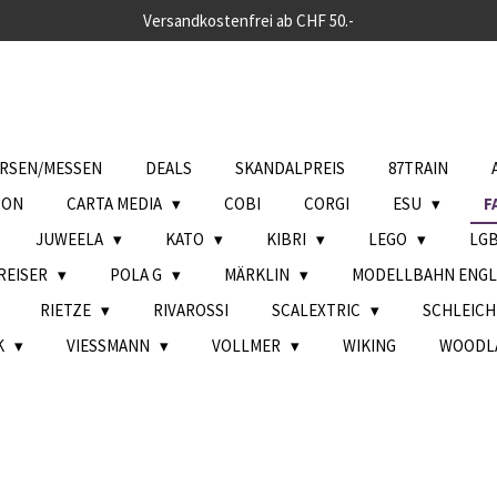
Versandkostenfrei ab CHF 50.-
RSEN/MESSEN
DEALS
SKANDALPREIS
87TRAIN
SON
CARTA MEDIA
COBI
CORGI
ESU
F
JUWEELA
KATO
KIBRI
LEGO
LG
REISER
POLA G
MÄRKLIN
MODELLBAHN ENG
RIETZE
RIVAROSSI
SCALEXTRIC
SCHLEIC
K
VIESSMANN
VOLLMER
WIKING
WOODL