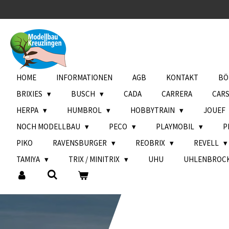
Zum
Hauptinhalt
springen
HOME
INFORMATIONEN
AGB
KONTAKT
BÖ
BRIXIES
BUSCH
CADA
CARRERA
CAR
HERPA
HUMBROL
HOBBYTRAIN
JOUEF
NOCH MODELLBAU
PECO
PLAYMOBIL
P
PIKO
RAVENSBURGER
REOBRIX
REVELL
TAMIYA
TRIX / MINITRIX
UHU
UHLENBROC