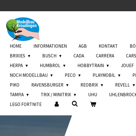
Zum
Hauptinhalt
springen
HOME
INFORMATIONEN
AGB
KONTAKT
BÖ
BRIXIES
BUSCH
CADA
CARRERA
CAR
HERPA
HUMBROL
HOBBYTRAIN
JOUEF
NOCH MODELLBAU
PECO
PLAYMOBIL
P
PIKO
RAVENSBURGER
REOBRIX
REVELL
TAMIYA
TRIX / MINITRIX
UHU
UHLENBROC
LEGO FORTNITE