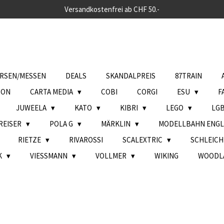
Versandkostenfrei ab CHF 50.-
RSEN/MESSEN
DEALS
SKANDALPREIS
87TRAIN
SON
CARTA MEDIA
COBI
CORGI
ESU
F
JUWEELA
KATO
KIBRI
LEGO
LG
REISER
POLA G
MÄRKLIN
MODELLBAHN ENG
RIETZE
RIVAROSSI
SCALEXTRIC
SCHLEIC
K
VIESSMANN
VOLLMER
WIKING
WOODL