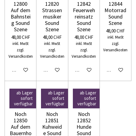
12800
12820
12842
12844
Auf dem
Strassen
Feuerweh
Motorrad
Bahnstei
musiker
reinsatz
Sound
g Sound
Sound
Sound
Szene
Szene
Szene
Szene
48,00 CHF
48,00 CHF
48,00 CHF
48,00 CHF
inkl. MwSt
inkl. MwSt
inkl. MwSt
inkl. MwSt
zzgl.
zzgl.
zzgl.
zzgl.
Versandkosten
Versandkosten
Versandkosten
Versandkosten
In den Warenkorb
In den Warenkorb
In den Warenkorb
In den Warenko
ab Lager
ab Lager
ab Lager
sofort
sofort
sofort
verfügbar
verfügbar
verfügbar
Noch
Noch
Noch
12850
12851
12852
Auf dem
Kuhweid
Hunde
Bauernho
e Sound
Sound