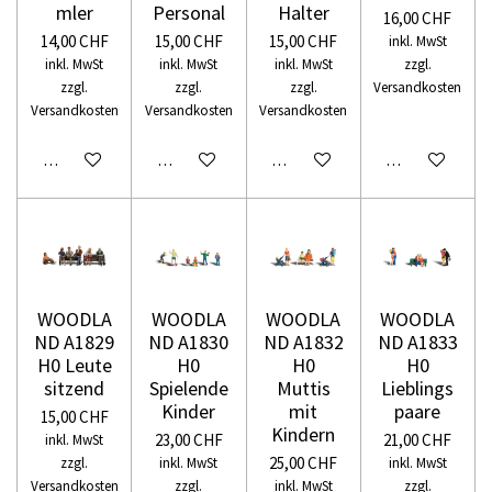
mler
Personal
Halter
16,00 CHF
14,00 CHF
15,00 CHF
15,00 CHF
inkl. MwSt
inkl. MwSt
inkl. MwSt
inkl. MwSt
zzgl.
zzgl.
zzgl.
zzgl.
Versandkosten
Versandkosten
Versandkosten
Versandkosten
In den Warenkorb
In den Warenkorb
In den Warenkorb
In den Warenko
WOODLA
WOODLA
WOODLA
WOODLA
ND A1829
ND A1830
ND A1832
ND A1833
H0 Leute
H0
H0
H0
sitzend
Spielende
Muttis
Lieblings
Kinder
mit
paare
15,00 CHF
Kindern
23,00 CHF
21,00 CHF
inkl. MwSt
25,00 CHF
zzgl.
inkl. MwSt
inkl. MwSt
Versandkosten
zzgl.
inkl. MwSt
zzgl.