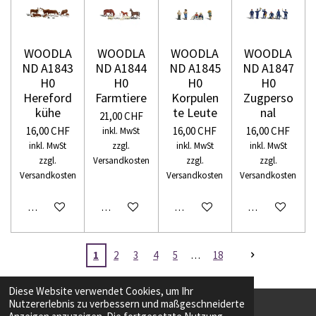
WOODLA
WOODLA
WOODLA
WOODLA
ND A1843
ND A1844
ND A1845
ND A1847
H0
H0
H0
H0
Hereford
Farmtiere
Korpulen
Zugperso
kühe
te Leute
nal
21,00 CHF
16,00 CHF
16,00 CHF
16,00 CHF
inkl. MwSt
inkl. MwSt
zzgl.
inkl. MwSt
inkl. MwSt
zzgl.
Versandkosten
zzgl.
zzgl.
Versandkosten
Versandkosten
Versandkosten
In den Warenkorb
In den Warenkorb
In den Warenkorb
In den Warenko
1
2
3
4
5
18
Diese Website verwendet Cookies, um Ihr
Nutzererlebnis zu verbessern und maßgeschneiderte