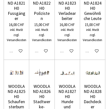
ND A1821
ND A1822
ND A1823
ND A1824
H0
H0
H0
H0
Fussgäng
Poliziste
Verladear
Gewöhnli
er
n
beiter
che Leute
16,00 CHF
15,00 CHF
16,00 CHF
15,00 CHF
inkl. MwSt
inkl. MwSt
inkl. MwSt
inkl. MwSt
zzgl.
zzgl.
zzgl.
zzgl.
Versandkosten
Versandkosten
Versandkosten
Versandkosten
In den Warenkorb
In den Warenkorb
In den Warenkorb
In den Warenko
WOODLA
WOODLA
WOODLA
WOODLA
ND A1825
ND A1826
ND A1827
ND A1828
H0
H0
H0
H0
Schaufen
Stadtwer
Hunde
Dachdeck
sterbum
ke-
und
er