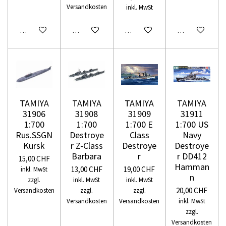
Versandkosten
inkl. MwSt
In den Warenkorb
In den Warenkorb
In den Warenkorb
In den Warenko
TAMIYA
TAMIYA
TAMIYA
TAMIYA
31906
31908
31909
31911
1:700
1:700
1:700 E
1:700 US
Rus.SSGN
Destroye
Class
Navy
Kursk
r Z-Class
Destroye
Destroye
Barbara
r
r DD412
15,00 CHF
Hamman
13,00 CHF
19,00 CHF
inkl. MwSt
n
zzgl.
inkl. MwSt
inkl. MwSt
20,00 CHF
Versandkosten
zzgl.
zzgl.
Versandkosten
Versandkosten
inkl. MwSt
zzgl.
Versandkosten