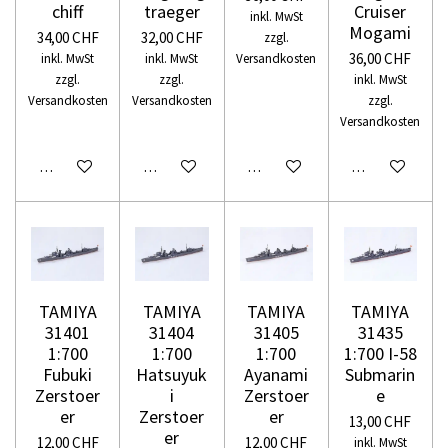
chiff
traeger
Cruiser
inkl. MwSt
Mogami
34,00 CHF
32,00 CHF
zzgl.
36,00 CHF
inkl. MwSt
inkl. MwSt
Versandkosten
zzgl.
zzgl.
inkl. MwSt
Versandkosten
Versandkosten
zzgl.
Versandkosten
In den Warenkorb
In den Warenkorb
In den Warenkorb
In den Warenko
TAMIYA
TAMIYA
TAMIYA
TAMIYA
31401
31404
31405
31435
1:700
1:700
1:700
1:700 I-58
Fubuki
Hatsuyuk
Ayanami
Submarin
Zerstoer
i
Zerstoer
e
er
Zerstoer
er
13,00 CHF
er
12,00 CHF
12,00 CHF
inkl. MwSt