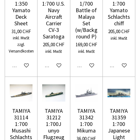
1:350
1:700 U.S.
1/700
1:700
Yamato
Navy
Battle of
Yamato
Deck
Aircraft
Malaya
Schlachts
Sheet
Carrier
Set
chiff
CV-3
(w/Backg
31,00 CHF
205,00 CHF
Saratoga
round P)
inkl. MwSt
inkl. MwSt
205,00 CHF
169,00 CHF
zzgl.
Versandkosten
inkl. MwSt
inkl. MwSt
In den Warenkorb
In den Warenkorb
In den Warenkorb
In den Warenko
TAMIYA
TAMIYA
TAMIYA
TAMIYA
31114
31212
31342
31359
1:700
1:700J
1:700
1:700
Musashi
unyo
Mikuma
Japanese
Schlachts
Flugzeug
Light
36,00 CHF