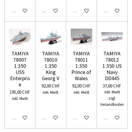
In den Warenkorb
In den Warenkorb
In den Warenkorb
In den Warenko
TAMIYA
TAMIYA
TAMIYA
TAMIYA
78007
78010
78011
78012
1:350
1:350
1:350
1:350 US
USS
King
Prince of
Navy
Enterpris
Georg V
Wales
DD445
e
92,00 CHF
92,00 CHF
37,00 CHF
195,00 CHF
inkl. MwSt
inkl. MwSt
inkl. MwSt
zzgl.
inkl. MwSt
Versandkosten
In den Warenkorb
In den Warenkorb
In den Warenkorb
In den Warenko