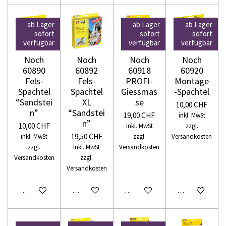
ab Lager
ab Lager
ab Lager
sofort
sofort
sofort
verfügbar
verfügbar
verfügbar
Noch
Noch
Noch
Noch
60890
60892
60918
60920
Fels-
Fels-
PROFI-
Montage
Spachtel
Spachtel
Giessmas
-Spachtel
“Sandstei
XL
se
10,00 CHF
n”
“Sandstei
19,00 CHF
inkl. MwSt
n”
10,00 CHF
inkl. MwSt
zzgl.
19,50 CHF
inkl. MwSt
zzgl.
Versandkosten
zzgl.
inkl. MwSt
Versandkosten
Versandkosten
zzgl.
Versandkosten
In den Warenkorb
In den Warenkorb
In den Warenkorb
In den Warenko