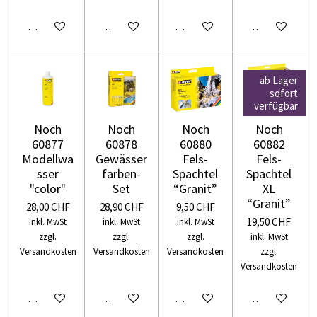
In den Warenkorb
In den Warenkorb
In den Warenkorb
In den Warenko
ab Lager
sofort
verfügbar
Noch
Noch
Noch
Noch
60877
60878
60880
60882
Modellwa
Gewässer
Fels-
Fels-
sser
farben-
Spachtel
Spachtel
"color"
Set
“Granit”
XL
“Granit”
28,00 CHF
28,90 CHF
9,50 CHF
19,50 CHF
inkl. MwSt
inkl. MwSt
inkl. MwSt
zzgl.
zzgl.
zzgl.
inkl. MwSt
Versandkosten
Versandkosten
Versandkosten
zzgl.
Versandkosten
In den Warenkorb
In den Warenkorb
In den Warenkorb
In den Warenko