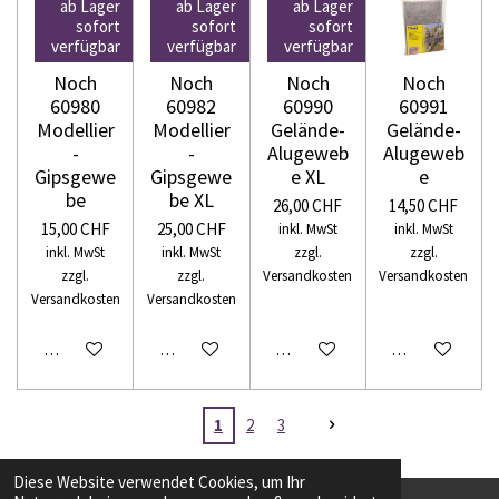
ab Lager
ab Lager
ab Lager
sofort
sofort
sofort
verfügbar
verfügbar
verfügbar
Noch
Noch
Noch
Noch
60980
60982
60990
60991
Modellier
Modellier
Gelände-
Gelände-
-
-
Alugeweb
Alugeweb
Gipsgewe
Gipsgewe
e XL
e
be
be XL
26,00 CHF
14,50 CHF
15,00 CHF
25,00 CHF
inkl. MwSt
inkl. MwSt
inkl. MwSt
inkl. MwSt
zzgl.
zzgl.
zzgl.
zzgl.
Versandkosten
Versandkosten
Versandkosten
Versandkosten
In den Warenkorb
In den Warenkorb
In den Warenkorb
In den Warenko
1
2
3
Diese Website verwendet Cookies, um Ihr