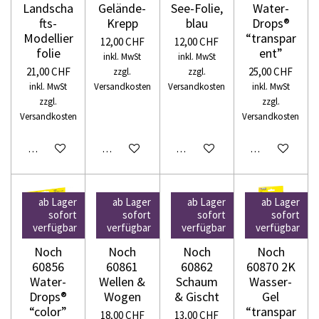
Landscha
Gelände-
See-Folie,
Water-
fts-
Krepp
blau
Drops®
Modellier
“transpar
12,00 CHF
12,00 CHF
folie
ent”
inkl. MwSt
inkl. MwSt
21,00 CHF
25,00 CHF
zzgl.
zzgl.
inkl. MwSt
Versandkosten
Versandkosten
inkl. MwSt
zzgl.
zzgl.
Versandkosten
Versandkosten
In den Warenkorb
In den Warenkorb
In den Warenkorb
In den Warenko
ab Lager
ab Lager
ab Lager
ab Lager
sofort
sofort
sofort
sofort
verfügbar
verfügbar
verfügbar
verfügbar
Noch
Noch
Noch
Noch
60856
60861
60862
60870 2K
Water-
Wellen &
Schaum
Wasser-
Drops®
Wogen
& Gischt
Gel
“color”
“transpar
18,00 CHF
13,00 CHF