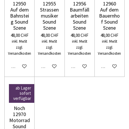
12950
12955
12956
12960
Auf dem
Strassen
Baumfäll
Auf dem
Bahnstei
musiker
arbeiten
Bauernho
g Sound
Sound
Sound
f Sound
Szene
Szene
Szene
Szene
48,00 CHF
48,00 CHF
48,00 CHF
48,00 CHF
inkl. MwSt
inkl. MwSt
inkl. MwSt
inkl. MwSt
zzgl.
zzgl.
zzgl.
zzgl.
Versandkosten
Versandkosten
Versandkosten
Versandkosten
In den Warenkorb
In den Warenkorb
In den Warenkorb
In den Warenko
ab Lager
sofort
verfügbar
Noch
12970
Motorrad
Sound