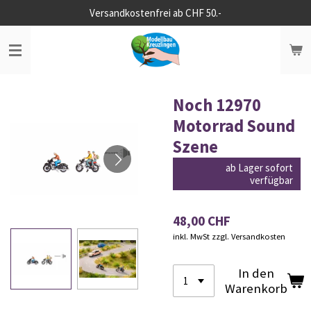
Versandkostenfrei ab CHF 50.-
Zum
Hauptinhalt
springen
Noch 12970
Motorrad Sound
Szene
ab Lager sofort
verfügbar
48,00 CHF
inkl. MwSt zzgl. Versandkosten
In den
Warenkorb