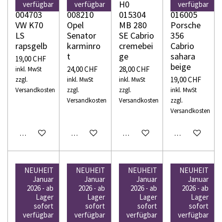
H0
H0
H0
H0
verfügbar
verfügbar
verfügbar
004703
008210
015304
016005
VW K70
Opel
MB 280
Porsche
LS
Senator
SE Cabrio
356
rapsgelb
karminro
cremebei
Cabrio
t
ge
sahara
19,00 CHF
beige
24,00 CHF
28,00 CHF
inkl. MwSt
19,00 CHF
zzgl.
inkl. MwSt
inkl. MwSt
Versandkosten
zzgl.
zzgl.
inkl. MwSt
Versandkosten
Versandkosten
zzgl.
Versandkosten
In den Warenkorb
In den Warenkorb
In den Warenkorb
In den Warenko
NEUHEIT
NEUHEIT
NEUHEIT
NEUHEIT
Januar
Januar
Januar
Januar
2026 - ab
2026 - ab
2026 - ab
2026 - ab
Lager
Lager
Lager
Lager
WIKING
WIKING
WIKING
WIKING
sofort
sofort
sofort
sofort
H0
H0
H0
H0
verfügbar
verfügbar
verfügbar
verfügbar