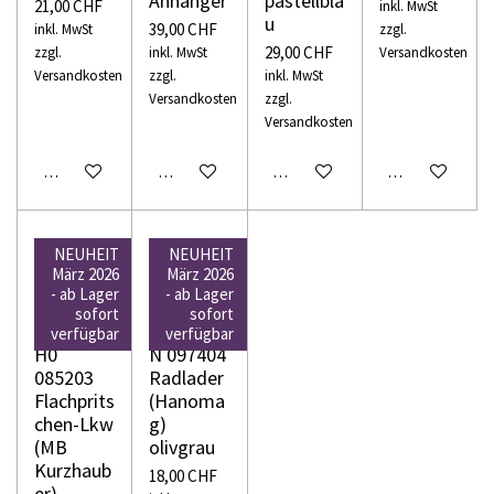
Anhänger
pastellbla
21,00 CHF
inkl. MwSt
u
39,00 CHF
inkl. MwSt
zzgl.
29,00 CHF
zzgl.
inkl. MwSt
Versandkosten
Versandkosten
zzgl.
inkl. MwSt
Versandkosten
zzgl.
Versandkosten
In den Warenkorb
In den Warenkorb
In den Warenkorb
In den Warenko
NEUHEIT
NEUHEIT
März 2026
März 2026
- ab Lager
- ab Lager
sofort
sofort
WIKING
WIKING
verfügbar
verfügbar
H0
N 097404
085203
Radlader
Flachprits
(Hanoma
chen-Lkw
g)
(MB
olivgrau
Kurzhaub
18,00 CHF
er)