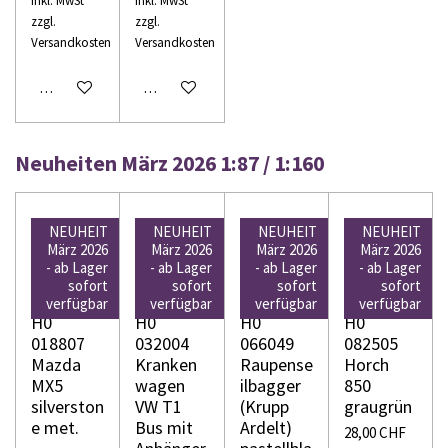
inkl. MwSt
inkl. MwSt
zzgl.
zzgl.
Versandkosten
Versandkosten
In den Warenkorb
In den Warenkorb
Neuheiten März 2026 1:87 / 1:160
NEUHEIT
NEUHEIT
NEUHEIT
NEUHEIT
März 2026
März 2026
März 2026
März 2026
- ab Lager
- ab Lager
- ab Lager
- ab Lager
sofort
sofort
sofort
sofort
WIKING
WIKING
WIKING
WIKING
verfügbar
verfügbar
verfügbar
verfügbar
H0
H0
H0
H0
018807
032004
066049
082505
Mazda
Kranken
Raupense
Horch
MX5
wagen
ilbagger
850
silverston
VW T1
(Krupp
graugrün
e met.
Bus mit
Ardelt)
28,00 CHF