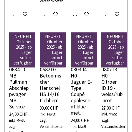
Versandkosten
In den Warenkorb
In den Warenkorb
In den Warenkorb
In den Warenko
NEUHEIT
NEUHEIT
NEUHEIT
NEUHEIT
Oktober
Oktober
Oktober
Oktober
2025 - ab
2025 - ab
2025 - ab
2025 - ab
Lager
Lager
Lager
Lager
WIKING
WIKING
WIKING
WIKING
sofort
sofort
sofort
sofort
H0
H0
H0
H0
verfügbar
verfügbar
verfügbar
verfügbar
063410
068210
080304
080713
MB
Betonmis
H0
H0
Pullman
cher
Jaguar E-
Citroën
Abschlep
Henschel
Type
ID 19 -
pwagen
HS 14/16
Coupé
weiss/rub
MB
Liebherr
opalesce
inrot
Service
nt blue
33,00 CHF
27,00 CHF
met.
34,00 CHF
inkl. MwSt
inkl. MwSt
24,00 CHF
inkl. MwSt
zzgl.
zzgl.
zzgl.
Versandkosten
inkl. MwSt
Versandkosten