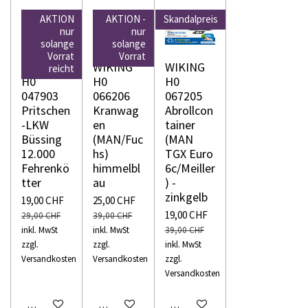
AKTION
AKTION -
Skandalpreis
nur
nur
solange
solange
Vorrat
Vorrat
WIKING
WIKING
WIKING
reicht
H0
H0
H0
047903
066206
067205
Pritschen
Kranwag
Abrollcon
-LKW
en
tainer
Büssing
(MAN/Fuc
(MAN
12.000
hs)
TGX Euro
Fehrenkö
himmelbl
6c/Meiller
tter
au
) -
zinkgelb
19,00 CHF
25,00 CHF
19,00 CHF
29,00 CHF
39,00 CHF
inkl. MwSt
inkl. MwSt
39,00 CHF
zzgl.
zzgl.
inkl. MwSt
Versandkosten
Versandkosten
zzgl.
Versandkosten
In den Warenkorb
In den Warenkorb
In den Warenkorb