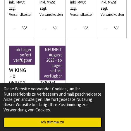
inkl. MwSt
inkl. MwSt
inkl. MwSt
inkl. MwSt
zzgl.
zzgl.
zzgl.
zzgl.
Versandkosten
Versandkosten
Versandkosten
Versandkosten
In den Warenkorb
In den Warenkorb
In den Warenkorb
In den Warenko
ab Lager
NEUHEIT
sofort
August
verfügbar
2025 - ab
Lager
WIKING
WIKING
sofort
H0
H0
verfügbar
064704
038703
Unimog
Claas
Diese Website verwendet Cookies, um Ihr
Nutzererlebnis zu verbessern und maßgeschneiderte
mit
Muldenki
Anzeigen anzuzeigen. Die fortgesetzte Nutzung
Bagger -
pper
dieser Website bestätigt Ihre Zustimmung zur
kommun
Carat 180
Verwendung von Cookies.
alorange
TD
42,00 CHF
24,00 CHF
Ich stimme zu
inkl. MwSt
inkl. MwSt