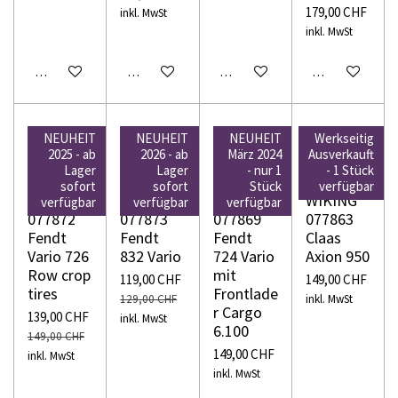
179,00 CHF
inkl. MwSt
inkl. MwSt
In den Warenkorb
In den Warenkorb
In den Warenkorb
In den Warenko
NEUHEIT
NEUHEIT
NEUHEIT
Werkseitig
2025 - ab
2026 - ab
März 2024
Ausverkauft
Lager
Lager
- nur 1
- 1 Stück
sofort
sofort
Stück
verfügbar
WIKING
WIKING
WIKING
WIKING
verfügbar
verfügbar
verfügbar
077872
077873
077869
077863
Fendt
Fendt
Fendt
Claas
Vario 726
832 Vario
724 Vario
Axion 950
Row crop
mit
119,00 CHF
149,00 CHF
tires
Frontlade
129,00 CHF
inkl. MwSt
r Cargo
139,00 CHF
inkl. MwSt
6.100
149,00 CHF
149,00 CHF
inkl. MwSt
inkl. MwSt