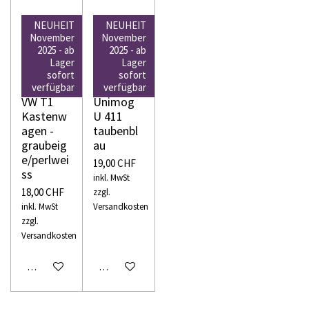
NEUHEIT
NEUHEIT
November
November
2025 - ab
2025 - ab
Lager
Lager
WIKING
WIKING
sofort
sofort
N 093205
N 097205
verfügbar
verfügbar
VW T1
Unimog
Kastenw
U 411
agen -
taubenbl
graubeig
au
e/perlwei
19,00 CHF
ss
inkl. MwSt
18,00 CHF
zzgl.
inkl. MwSt
Versandkosten
zzgl.
Versandkosten
In den Warenkorb
In den Warenkorb