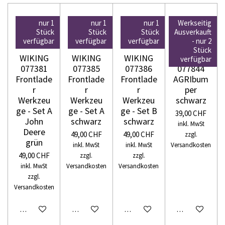
nur 1
nur 1
nur 1
Werkseitig
Stück
Stück
Stück
Ausverkauft
verfügbar
verfügbar
verfügbar
- nur 2
Stück
WIKING
WIKING
WIKING
WIKING
verfügbar
077381
077385
077386
077844
Frontlade
Frontlade
Frontlade
AGRIbum
r
r
r
per
Werkzeu
Werkzeu
Werkzeu
schwarz
ge - Set A
ge - Set A
ge - Set B
39,00 CHF
John
schwarz
schwarz
inkl. MwSt
Deere
49,00 CHF
49,00 CHF
zzgl.
grün
inkl. MwSt
inkl. MwSt
Versandkosten
49,00 CHF
zzgl.
zzgl.
inkl. MwSt
Versandkosten
Versandkosten
zzgl.
Versandkosten
In den Warenkorb
In den Warenkorb
In den Warenkorb
In den Warenko