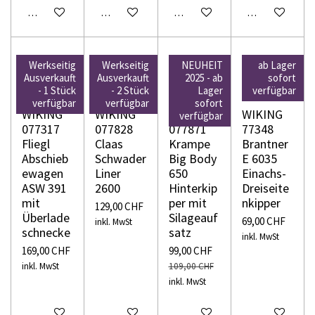
In den Warenkorb
In den Warenkorb
In den Warenkorb
In den Warenko
Werkseitig
Werkseitig
NEUHEIT
ab Lager
Ausverkauft
Ausverkauft
2025 - ab
sofort
- 1 Stück
- 2 Stück
Lager
verfügbar
verfügbar
verfügbar
sofort
WIKING
WIKING
WIKING
WIKING
verfügbar
077317
077828
077871
77348
Fliegl
Claas
Krampe
Brantner
Abschieb
Schwader
Big Body
E 6035
ewagen
Liner
650
Einachs-
ASW 391
2600
Hinterkip
Dreiseite
mit
per mit
nkipper
129,00 CHF
Überlade
Silageauf
69,00 CHF
inkl. MwSt
schnecke
satz
inkl. MwSt
169,00 CHF
99,00 CHF
inkl. MwSt
109,00 CHF
inkl. MwSt
In den Warenkorb
In den Warenkorb
In den Warenkorb
In den Warenko