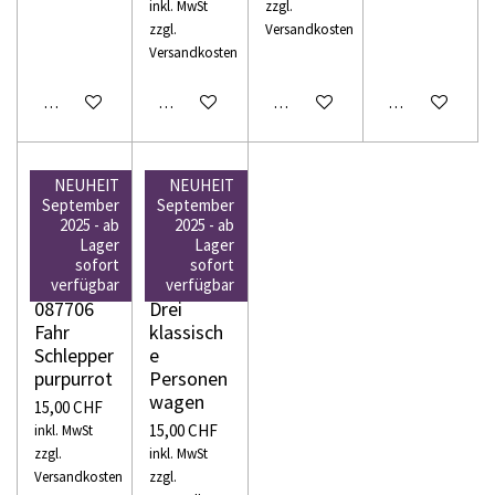
inkl. MwSt
zzgl.
zzgl.
Versandkosten
Versandkosten
In den Warenkorb
In den Warenkorb
In den Warenkorb
In den Warenko
NEUHEIT
NEUHEIT
September
September
2025 - ab
2025 - ab
Lager
Lager
WIKING
WIKING
sofort
sofort
H0
N 091104
verfügbar
verfügbar
087706
Drei
Fahr
klassisch
Schlepper
e
purpurrot
Personen
wagen
15,00 CHF
15,00 CHF
inkl. MwSt
zzgl.
inkl. MwSt
Versandkosten
zzgl.