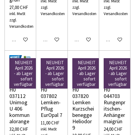
inkl. MwSt
inkl. MwSt
inkl. MwSt
27,00 CHF
zzgl.
zzgl.
zzgl.
inkl. MwSt
Versandkosten
Versandkosten
Versandkosten
zzgl.
Versandkosten
In den Warenkorb
In den Warenkorb
In den Warenkorb
In den Warenko
NEUHEIT
NEUHEIT
NEUHEIT
NEUHEIT
April 2026
April 2026
April 2026
April 2026
- ab Lager
- ab Lager
- ab Lager
- ab Lager
sofort
sofort
sofort
sofort
WIKING
WIKING
WIKING
WIKING
verfügbar
verfügbar
verfügbar
verfügbar
H0
H0
H0
H0
037112
037802
037820
044703
Unimog
Lemken-
Lemken
Rungenpr
U 406
Pflug
Kurzschei
itschen-
kommun
EurOpal 7
benegge
Anhänger
alorange
Heliodor
maigrün
11,00 CHF
9
32,00 CHF
24,00 CHF
inkl. MwSt