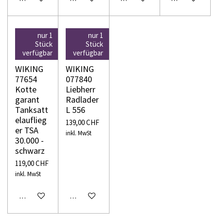
nur 1
nur 1
Stück
Stück
verfügbar
verfügbar
WIKING
WIKING
77654
077840
Kotte
Liebherr
garant
Radlader
Tanksatt
L 556
elauflieg
139,00 CHF
er TSA
inkl. MwSt
30.000 -
schwarz
119,00 CHF
inkl. MwSt
In den Warenkorb
In den Warenkorb