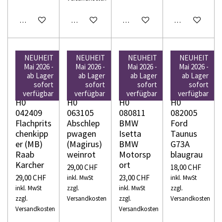
In den Warenkorb
In den Warenkorb
In den Warenkorb
In den Warenko
NEUHEIT
NEUHEIT
NEUHEIT
NEUHEIT
Mai 2026 -
Mai 2026 -
Mai 2026 -
Mai 2026 -
ab Lager
ab Lager
ab Lager
ab Lager
sofort
sofort
sofort
sofort
WIKING
WIKING
WIKING
WIKING
verfügbar
verfügbar
verfügbar
verfügbar
H0
H0
H0
H0
042409
063105
080811
082005
Flachprits
Abschlep
BMW
Ford
chenkipp
pwagen
Isetta
Taunus
er (MB)
(Magirus)
BMW
G73A
Raab
weinrot
Motorsp
blaugrau
Karcher
ort
29,00 CHF
18,00 CHF
29,00 CHF
23,00 CHF
inkl. MwSt
inkl. MwSt
inkl. MwSt
zzgl.
inkl. MwSt
zzgl.
zzgl.
Versandkosten
zzgl.
Versandkosten
Versandkosten
Versandkosten