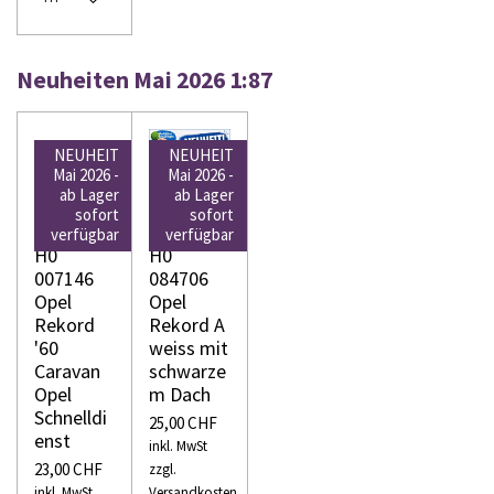
Neuheiten Mai 2026 1:87
NEUHEIT
NEUHEIT
Mai 2026 -
Mai 2026 -
ab Lager
ab Lager
sofort
sofort
WIKING
WIKING
verfügbar
verfügbar
H0
H0
007146
084706
Opel
Opel
Rekord
Rekord A
'60
weiss mit
Caravan
schwarze
Opel
m Dach
Schnelldi
25,00 CHF
enst
inkl. MwSt
23,00 CHF
zzgl.
inkl. MwSt
Versandkosten