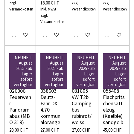
18,00 CHF
zzgl.
zzgl.
zzgl.
Versandkosten
inkl. MwSt
Versandkosten
Versandkosten
zzgl.
Versandkosten
In den Warenkorb
In den Warenkorb
In den Warenkorb
In den Warenko
NEUHEIT
NEUHEIT
NEUHEIT
NEUHEIT
August
August
August
August
2025 - ab
2025 - ab
2025 - ab
2025 - ab
Lager
Lager
Lager
Lager
WIKING
WIKING
WIKING
WIKING
sofort
sofort
sofort
sofort
H0
H0
H0
H0
verfügbar
verfügbar
verfügbar
verfügbar
026006
038603
031805
055408
Feuerweh
Deutz-
VW T2b
Flachprits
r
Fahr DX
Camping
chensatt
Panoram
4.70
bus
elzug
abus (MB
kommun
rubinrot/
(Kaelble)
O 319)
alorange
weiss
sandgelb
20,00 CHF
27,00 CHF
27,00 CHF
45,00 CHF