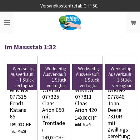
Versandkostenfrei ab CHF 50.-
Zum
Hauptinhalt
springen
Im Massstab 1:32
Werkseitig
Werkseitig
Werkseitig
Werkseitig
Ausverkauft
Ausverkauft
Ausverkauft
Ausverkauft
- 1 Stück
- 1 Stück
- 1 Stück
- 1 Stück
verfügbar
verfügbar
verfügbar
verfügbar
WIKING
WIKING
WIKING
WIKING
077315
077325
077811
077846
Fendt
Claas
Claas
John
Katana
Arion 650
Arion 420
Deere
65
mit
7310R
149,00 CHF
Frontlade
mit
189,00 CHF
inkl. MwSt
r
Zwillings
inkl. MwSt
bereifung
149,00 CHF