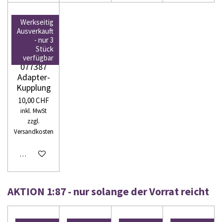
Werkseitig
Ausverkauft
- nur 3
Stück
WIKING
verfügbar
077387
Adapter-
Kupplung
10,00 CHF
inkl. MwSt
zzgl.
Versandkosten
In den Warenkorb
AKTION 1:87 - nur solange der Vorrat reicht