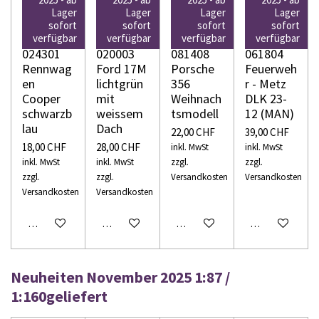
Lager
Lager
Lager
Lager
WIKING
WIKING
WIKING
WIKING
sofort
sofort
sofort
sofort
H0
H0
H0
H0
verfügbar
verfügbar
verfügbar
verfügbar
024301
020003
081408
061804
Rennwag
Ford 17M
Porsche
Feuerweh
en
lichtgrün
356
r - Metz
Cooper
mit
Weihnach
DLK 23-
schwarzb
weissem
tsmodell
12 (MAN)
lau
Dach
22,00 CHF
39,00 CHF
18,00 CHF
28,00 CHF
inkl. MwSt
inkl. MwSt
inkl. MwSt
inkl. MwSt
zzgl.
zzgl.
zzgl.
zzgl.
Versandkosten
Versandkosten
Versandkosten
Versandkosten
In den Warenkorb
In den Warenkorb
In den Warenkorb
In den Warenko
Neuheiten November 2025 1:87 /
1:160geliefert