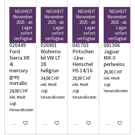
NEUHEIT
NEUHEIT
NEUHEIT
NEUHEIT
November
November
November
November
2025 - ab
2025 - ab
2025 - ab
2025 - ab
Lager
Lager
Lager
Lager
WIKING
WIKING
WIKING
WIKING
sofort
sofort
sofort
sofort
H0
H0
H0
H0
verfügbar
verfügbar
verfügbar
verfügbar
020449
026901
041703
081306
Ford
Wohnmo
Pritschen
Jaguar
Sierra XR
bil VW LT
-Lkw
MK II
4i
28
Henschel
perlweiss
mercury
hellgrün
HS 14/16
26,00 CHF
grey
24,00 CHF
29,00 CHF
inkl. MwSt
metallic
inkl. MwSt
inkl. MwSt
zzgl.
24,00 CHF
zzgl.
zzgl.
Versandkosten
inkl. MwSt
Versandkosten
Versandkosten
zzgl.
Versandkosten
In den Warenkorb
In den Warenkorb
In den Warenkorb
In den Warenko