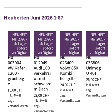
Neuheiten Juni 2026 1:87
NEUHEIT
NEUHEIT
NEUHEIT
NEUHEIT
Mai 2026 -
Mai 2026 -
Mai 2026 -
Mai 2026 -
ab Lager
ab Lager
ab Lager
ab Lager
sofort
sofort
sofort
sofort
WIKING
WIKING
WIKING
WIKING
verfügbar
verfügbar
verfügbar
verfügbar
H0
H0
H0
H0
003004
012049
026409
036806
VW Käfer
Audi 100
Volvo 850
Unimog
1200 -
verkehrsr
Kombi
U 401
grünbeig
ot mit
hellgelb
26,00 CHF
e
schwarze
24,00 CHF
inkl. MwSt
m Dach
18,00 CHF
inkl. MwSt
zzgl.
23,00 CHF
inkl. MwSt
zzgl.
Versandkosten
zzgl.
inkl. MwSt
Versandkosten
Versandkosten
zzgl.
Versandkosten