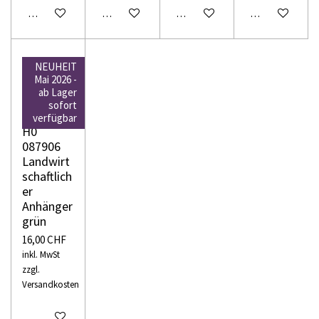
In den Warenkorb
In den Warenkorb
In den Warenkorb
In den Warenko
NEUHEIT
Mai 2026 -
ab Lager
sofort
WIKING
verfügbar
H0
087906
Landwirt
schaftlich
er
Anhänger
grün
16,00 CHF
inkl. MwSt
zzgl.
Versandkosten
In den Warenkorb