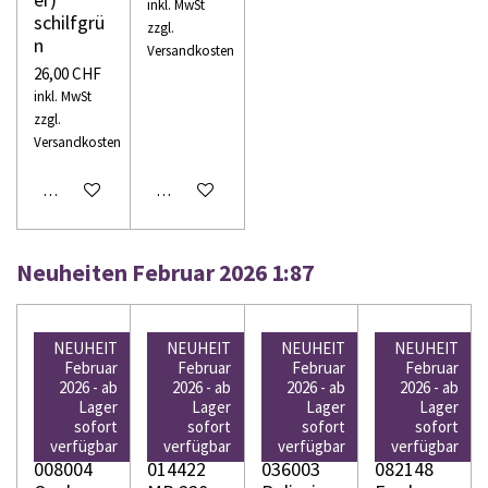
inkl. MwSt
schilfgrü
zzgl.
n
Versandkosten
26,00 CHF
inkl. MwSt
zzgl.
Versandkosten
In den Warenkorb
In den Warenkorb
Neuheiten Februar 2026 1:87
NEUHEIT
NEUHEIT
NEUHEIT
NEUHEIT
Februar
Februar
Februar
Februar
2026 - ab
2026 - ab
2026 - ab
2026 - ab
Lager
Lager
Lager
Lager
WIKING
WIKING
WIKING
WIKING
sofort
sofort
sofort
sofort
H0
H0
H0
H0
verfügbar
verfügbar
verfügbar
verfügbar
008004
014422
036003
082148