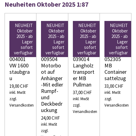
Neuheiten Oktober 2025 1:87
NEUHEIT
NEUHEIT
NEUHEIT
NEUHEIT
Oktober
Oktober
Oktober
Oktober
2025 - ab
2025 - ab
2025 - ab
2025 - ab
Lager
Lager
Lager
Lager
WIKING
WIKING
WIKING
WIKING
sofort
sofort
sofort
sofort
H0
H0
H0
H0
verfügbar
verfügbar
verfügbar
verfügbar
004001
009504
039014
052305
VW 1600
Motorbo
Langholz
MB
staubgra
ot auf
transport
Container
u
Anhänger
er MB
sattelzug
-Mit edler
Pullman
19,00 CHF
33,00 CHF
Rumpf-
37,00 CHF
inkl. MwSt
inkl. MwSt
und
zzgl.
inkl. MwSt
zzgl.
Deckbedr
Versandkosten
zzgl.
Versandkosten
uckung
Versandkosten
24,00 CHF
inkl. MwSt
zzgl.