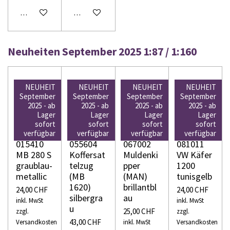
In den Warenkorb
In den Warenkorb
Neuheiten September 2025 1:87 / 1:160
NEUHEIT
NEUHEIT
NEUHEIT
NEUHEIT
September
September
September
September
2025 - ab
2025 - ab
2025 - ab
2025 - ab
Lager
Lager
Lager
Lager
WIKING
WIKING
WIKING
WIKING
sofort
sofort
sofort
sofort
H0
H0
H0
H0
verfügbar
verfügbar
verfügbar
verfügbar
015410
055604
067002
081011
MB 280 S
Koffersat
Muldenki
VW Käfer
graublau-
telzug
pper
1200
metallic
(MB
(MAN)
tunisgelb
1620)
brillantbl
24,00 CHF
24,00 CHF
silbergra
au
inkl. MwSt
inkl. MwSt
u
25,00 CHF
zzgl.
zzgl.
43,00 CHF
Versandkosten
inkl. MwSt
Versandkosten