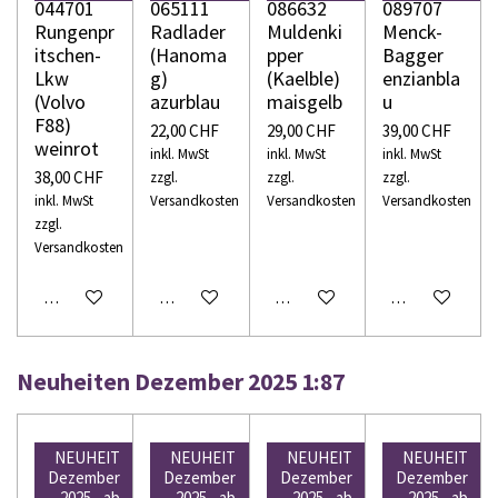
044701
065111
086632
089707
Rungenpr
Radlader
Muldenki
Menck-
itschen-
(Hanoma
pper
Bagger
Lkw
g)
(Kaelble)
enzianbla
(Volvo
azurblau
maisgelb
u
F88)
22,00 CHF
29,00 CHF
39,00 CHF
weinrot
inkl. MwSt
inkl. MwSt
inkl. MwSt
38,00 CHF
zzgl.
zzgl.
zzgl.
inkl. MwSt
Versandkosten
Versandkosten
Versandkosten
zzgl.
Versandkosten
In den Warenkorb
In den Warenkorb
In den Warenkorb
In den Warenko
Neuheiten Dezember 2025 1:87
NEUHEIT
NEUHEIT
NEUHEIT
NEUHEIT
Dezember
Dezember
Dezember
Dezember
2025 - ab
2025 - ab
2025 - ab
2025 - ab