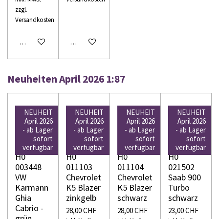
zzgl.
Versandkosten
In den Warenkorb
In den Warenkorb
Neuheiten April 2026 1:87
NEUHEIT
NEUHEIT
NEUHEIT
NEUHEIT
April 2026
April 2026
April 2026
April 2026
- ab Lager
- ab Lager
- ab Lager
- ab Lager
sofort
sofort
sofort
sofort
WIKING
WIKING
WIKING
WIKING
verfügbar
verfügbar
verfügbar
verfügbar
H0
H0
H0
H0
003448
011103
011104
021502
VW
Chevrolet
Chevrolet
Saab 900
Karmann
K5 Blazer
K5 Blazer
Turbo
Ghia
zinkgelb
schwarz
schwarz
Cabrio -
28,00 CHF
28,00 CHF
23,00 CHF
grün