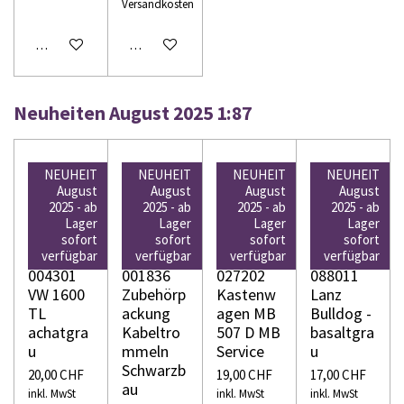
Versandkosten
In den Warenkorb
In den Warenkorb
Neuheiten August 2025 1:87
NEUHEIT
NEUHEIT
NEUHEIT
NEUHEIT
August
August
August
August
2025 - ab
2025 - ab
2025 - ab
2025 - ab
Lager
Lager
Lager
Lager
WIKING
WIKING
WIKING
WIKING
sofort
sofort
sofort
sofort
H0
H0
H0
H0
verfügbar
verfügbar
verfügbar
verfügbar
004301
001836
027202
088011
VW 1600
Zubehörp
Kastenw
Lanz
TL
ackung
agen MB
Bulldog -
achatgra
Kabeltro
507 D MB
basaltgra
u
mmeln
Service
u
Schwarzb
20,00 CHF
19,00 CHF
17,00 CHF
au
inkl. MwSt
inkl. MwSt
inkl. MwSt