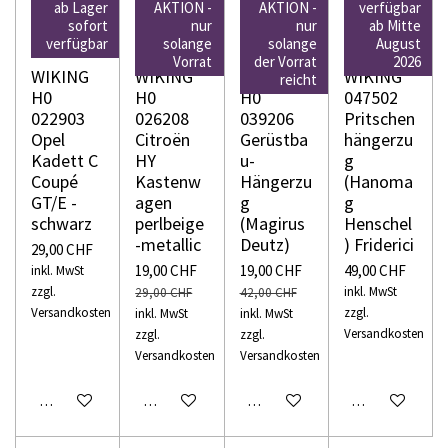
ab Lager
AKTION -
AKTION -
verfügbar
sofort
nur
nur
ab Mitte
verfügbar
solange
solange
August
Vorrat
der Vorrat
2026
WIKING
WIKING
WIKING
WIKING
reicht
H0
H0
H0
047502
022903
026208
039206
Pritschen
Opel
Citroën
Gerüstba
hängerzu
Kadett C
HY
u-
g
Coupé
Kastenw
Hängerzu
(Hanoma
GT/E -
agen
g
g
schwarz
perlbeige
(Magirus
Henschel
-metallic
Deutz)
) Friderici
29,00 CHF
19,00 CHF
19,00 CHF
49,00 CHF
inkl. MwSt
zzgl.
inkl. MwSt
29,00 CHF
42,00 CHF
Versandkosten
zzgl.
inkl. MwSt
inkl. MwSt
Versandkosten
zzgl.
zzgl.
Versandkosten
Versandkosten
In den Warenkorb
In den Warenkorb
In den Warenkorb
In den Warenko