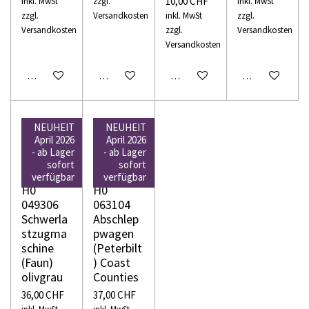
10,00 CHF
inkl. MwSt
zzgl.
inkl. MwSt
zzgl.
Versandkosten
inkl. MwSt
zzgl.
Versandkosten
zzgl.
Versandkosten
Versandkosten
In den Warenkorb
In den Warenkorb
In den Warenkorb
In den Warenko
NEUHEIT
NEUHEIT
April 2026
April 2026
- ab Lager
- ab Lager
sofort
sofort
WIKING
WIKING
verfügbar
verfügbar
H0
H0
049306
063104
Schwerla
Abschlep
stzugma
pwagen
schine
(Peterbilt
(Faun)
) Coast
olivgrau
Counties
36,00 CHF
37,00 CHF