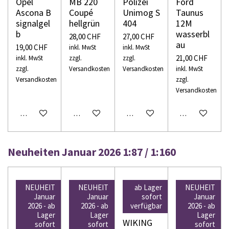
Opel
MB 220
Polizei
Ford
Ascona B
Coupé
Unimog S
Taunus
signalgel
hellgrün
404
12M
b
wasserbl
28,00 CHF
27,00 CHF
au
19,00 CHF
inkl. MwSt
inkl. MwSt
21,00 CHF
inkl. MwSt
zzgl.
zzgl.
zzgl.
Versandkosten
Versandkosten
inkl. MwSt
Versandkosten
zzgl.
Versandkosten
In den Warenkorb
In den Warenkorb
In den Warenkorb
In den Warenko
Neuheiten Januar 2026 1:87 / 1:160
NEUHEIT
NEUHEIT
ab Lager
NEUHEIT
Januar
Januar
sofort
Januar
2026 - ab
2026 - ab
verfügbar
2026 - ab
Lager
Lager
Lager
WIKING
WIKING
WIKING
WIKING
sofort
sofort
sofort