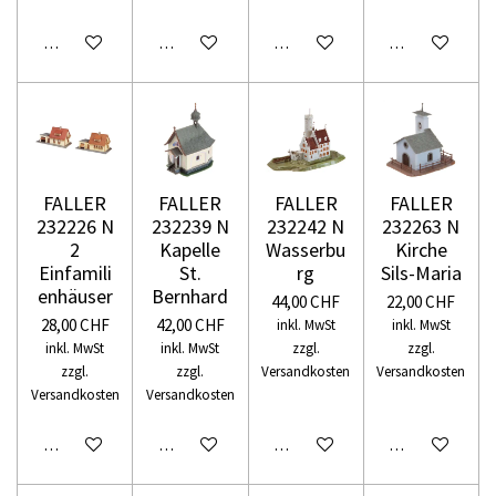
In den Warenkorb
In den Warenkorb
In den Warenkorb
In den Warenko
FALLER
FALLER
FALLER
FALLER
232226 N
232239 N
232242 N
232263 N
2
Kapelle
Wasserbu
Kirche
Einfamili
St.
rg
Sils-Maria
enhäuser
Bernhard
44,00 CHF
22,00 CHF
28,00 CHF
42,00 CHF
inkl. MwSt
inkl. MwSt
inkl. MwSt
inkl. MwSt
zzgl.
zzgl.
zzgl.
zzgl.
Versandkosten
Versandkosten
Versandkosten
Versandkosten
In den Warenkorb
In den Warenkorb
In den Warenkorb
In den Warenko