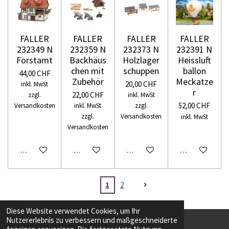
FALLER
FALLER
FALLER
FALLER
232349 N
232359 N
232373 N
232391 N
Forstamt
Backhäus
Holzlager
Heissluft
chen mit
schuppen
ballon
44,00 CHF
Zubehör
Meckatze
20,00 CHF
inkl. MwSt
r
22,00 CHF
zzgl.
inkl. MwSt
52,00 CHF
Versandkosten
inkl. MwSt
zzgl.
zzgl.
Versandkosten
inkl. MwSt
Versandkosten
In den Warenkorb
In den Warenkorb
In den Warenkorb
In den Warenko
1
2
Diese Website verwendet Cookies, um Ihr
Nutzererlebnis zu verbessern und maßgeschneiderte