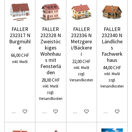
FALLER
FALLER
FALLER
FALLER
232317 N
232328 N
232336 N
232340 N
Burgmühl
Zweistöc
Metzgere
Ländliche
e
kiges
i/Bäckere
s
Wohnhau
i
Fachwerk
66,00 CHF
s mit
haus
22,00 CHF
inkl. MwSt
Fensterlä
44,00 CHF
inkl. MwSt
den
zzgl.
inkl. MwSt
28,00 CHF
Versandkosten
zzgl.
inkl. MwSt
Versandkosten
zzgl.
Versandkosten
In den Warenkorb
In den Warenkorb
In den Warenkorb
In den Warenko