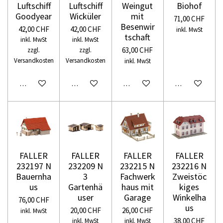
Luftschiff
Luftschiff
Weingut
Biohof
Goodyear
Wicküler
mit
71,00 CHF
Besenwir
42,00 CHF
42,00 CHF
inkl. MwSt
tschaft
inkl. MwSt
inkl. MwSt
63,00 CHF
zzgl.
zzgl.
Versandkosten
Versandkosten
inkl. MwSt
In den Warenkorb
In den Warenkorb
In den Warenkorb
In den Warenko
FALLER
FALLER
FALLER
FALLER
232197 N
232209 N
232215 N
232216 N
Bauernha
3
Fachwerk
Zweistöc
us
Gartenhä
haus mit
kiges
user
Garage
Winkelha
76,00 CHF
us
20,00 CHF
26,00 CHF
inkl. MwSt
38,00 CHF
inkl. MwSt
inkl. MwSt