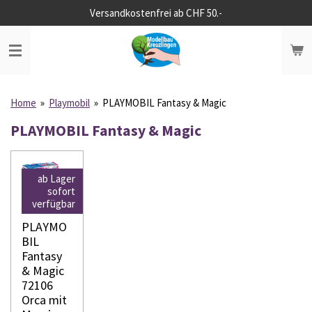
Versandkostenfrei ab CHF 50.-
Zum
Hauptinhalt
springen
Home
»
Playmobil
»
PLAYMOBIL Fantasy & Magic
PLAYMOBIL Fantasy & Magic
ab Lager
sofort
verfügbar
PLAYMO
BIL
Fantasy
& Magic
72106
Orca mit