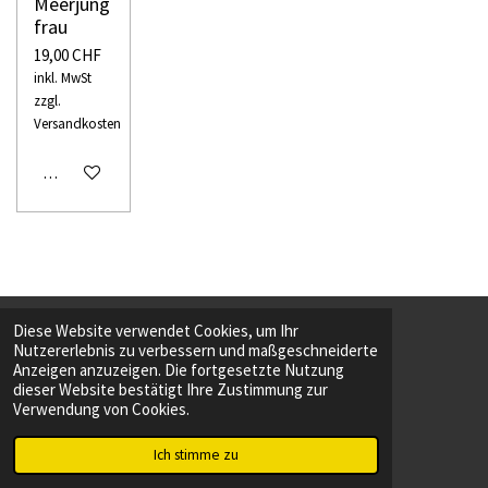
Meerjung
frau
19,00 CHF
inkl. MwSt
zzgl.
Versandkosten
In den Warenkorb
Diese Website verwendet Cookies, um Ihr
Nutzererlebnis zu verbessern und maßgeschneiderte
F
T
Anzeigen anzuzeigen. Die fortgesetzte Nutzung
a
i
dieser Website bestätigt Ihre Zustimmung zur
c
k
Webseite erstellt von Webdesign Kreuzlingen
Verwendung von Cookies.
e
T
© 2023 Modellbau Kreuzlingen
b
o
Mit Unterstützung von
Webador
o
k
Ich stimme zu
o