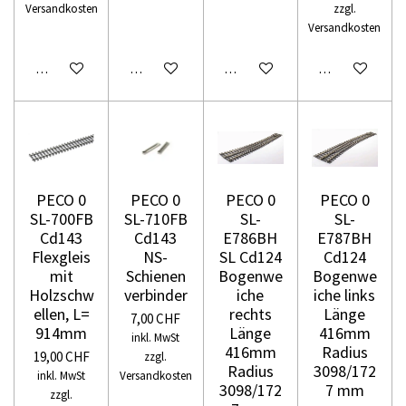
Versandkosten
zzgl.
Versandkosten
In den Warenkorb
In den Warenkorb
In den Warenkorb
In den Warenko
PECO 0
PECO 0
PECO 0
PECO 0
SL-700FB
SL-710FB
SL-
SL-
Cd143
Cd143
E786BH
E787BH
Flexgleis
NS-
SL Cd124
Cd124
mit
Schienen
Bogenwe
Bogenwe
Holzschw
verbinder
iche
iche links
ellen, L=
rechts
Länge
7,00 CHF
914mm
Länge
416mm
inkl. MwSt
416mm
Radius
19,00 CHF
zzgl.
Radius
3098/172
inkl. MwSt
Versandkosten
3098/172
7 mm
zzgl.