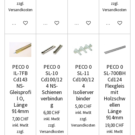
zzgl.
zzgl.
Versandkosten
Versandkosten
In den Warenkorb
In den Warenkorb
In den Warenkorb
In den Warenko
PECO 0
PECO 0
PECO 0
PECO 0
IL-7FB
SL-10
SL-11
SL-700BH
Cd143
Cd100/12
Cd100/12
Cd124
NS-
4 NS-
4
Flexgleis
Gleisprofi
Schienen
Isolierver
mit
l O,
verbindun
binder
Holzschw
Länge
g
ellen
5,00 CHF
914mm
Länge
6,00 CHF
inkl. MwSt
914mm
7,00 CHF
inkl. MwSt
zzgl.
19,00 CHF
inkl. MwSt
zzgl.
Versandkosten
zzgl.
Versandkosten
inkl. MwSt