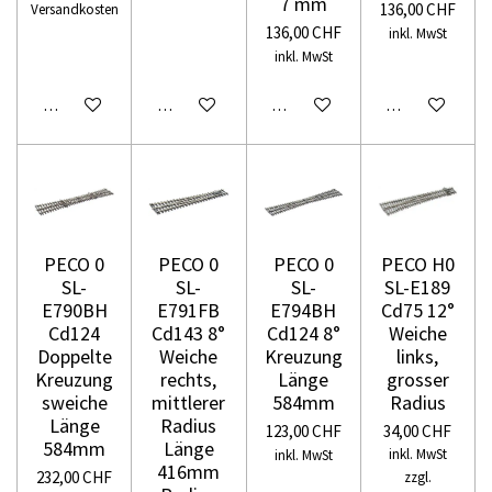
7 mm
136,00 CHF
Versandkosten
136,00 CHF
inkl. MwSt
inkl. MwSt
In den Warenkorb
In den Warenkorb
In den Warenkorb
In den Warenko
PECO 0
PECO 0
PECO 0
PECO H0
SL-
SL-
SL-
SL-E189
E790BH
E791FB
E794BH
Cd75 12°
Cd124
Cd143 8°
Cd124 8°
Weiche
Doppelte
Weiche
Kreuzung
links,
Kreuzung
rechts,
Länge
grosser
sweiche
mittlerer
584mm
Radius
Länge
Radius
123,00 CHF
34,00 CHF
584mm
Länge
inkl. MwSt
inkl. MwSt
416mm
232,00 CHF
zzgl.