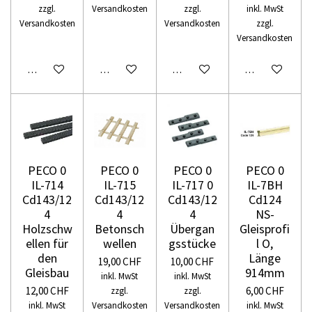
zzgl.
Versandkosten
zzgl.
inkl. MwSt
Versandkosten
Versandkosten
zzgl.
Versandkosten
In den Warenkorb
In den Warenkorb
In den Warenkorb
In den Warenko
PECO 0
PECO 0
PECO 0
PECO 0
IL-714
IL-715
IL-717 0
IL-7BH
Cd143/12
Cd143/12
Cd143/12
Cd124
4
4
4
NS-
Holzschw
Betonsch
Übergan
Gleisprofi
ellen für
wellen
gsstücke
l O,
den
Länge
19,00 CHF
10,00 CHF
Gleisbau
914mm
inkl. MwSt
inkl. MwSt
12,00 CHF
6,00 CHF
zzgl.
zzgl.
inkl. MwSt
Versandkosten
Versandkosten
inkl. MwSt