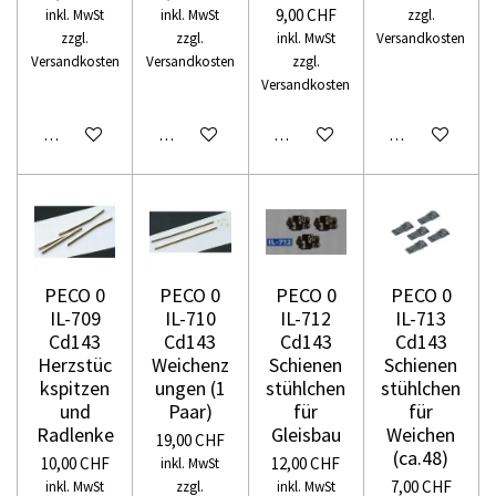
9,00 CHF
inkl. MwSt
inkl. MwSt
zzgl.
zzgl.
zzgl.
inkl. MwSt
Versandkosten
Versandkosten
Versandkosten
zzgl.
Versandkosten
In den Warenkorb
In den Warenkorb
In den Warenkorb
In den Warenko
PECO 0
PECO 0
PECO 0
PECO 0
IL-709
IL-710
IL-712
IL-713
Cd143
Cd143
Cd143
Cd143
Herzstüc
Weichenz
Schienen
Schienen
kspitzen
ungen (1
stühlchen
stühlchen
und
Paar)
für
für
Radlenke
Gleisbau
Weichen
19,00 CHF
(ca.48)
10,00 CHF
12,00 CHF
inkl. MwSt
7,00 CHF
inkl. MwSt
zzgl.
inkl. MwSt