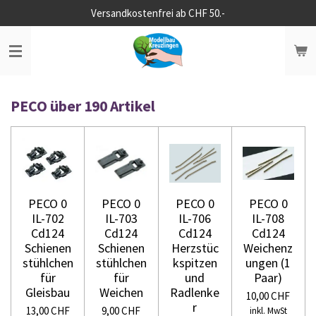
Versandkostenfrei ab CHF 50.-
Zum
Hauptinhalt
springen
PECO über 190 Artikel
PECO 0
PECO 0
PECO 0
PECO 0
IL-702
IL-703
IL-706
IL-708
Cd124
Cd124
Cd124
Cd124
Schienen
Schienen
Herzstüc
Weichenz
stühlchen
stühlchen
kspitzen
ungen (1
für
für
und
Paar)
Gleisbau
Weichen
Radlenke
10,00 CHF
r
13,00 CHF
9,00 CHF
inkl. MwSt