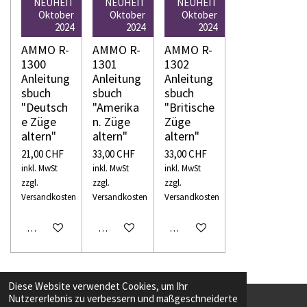
NEUHEIT
NEUHEIT
NEUHEIT
Oktober
Oktober
Oktober
2024
2024
2024
AMMO R-
AMMO R-
AMMO R-
1300
1301
1302
Anleitung
Anleitung
Anleitung
sbuch
sbuch
sbuch
"Deutsch
"Amerika
"Britische
e Züge
n. Züge
Züge
altern"
altern"
altern"
21,00 CHF
33,00 CHF
33,00 CHF
inkl. MwSt
inkl. MwSt
inkl. MwSt
zzgl.
zzgl.
zzgl.
Versandkosten
Versandkosten
Versandkosten
In den Warenkorb
In den Warenkorb
In den Warenkorb
Diese Website verwendet Cookies, um Ihr
Nutzererlebnis zu verbessern und maßgeschneiderte