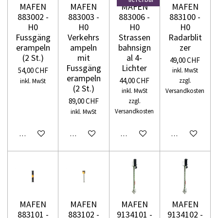
MAFEN
MAFEN
MAFEN
MAFEN
883002 -
883003 -
883006 -
883100 -
H0
H0
H0
H0
Fussgäng
Verkehrs
Strassen
Radarblit
erampeln
ampeln
bahnsign
zer
(2 St.)
mit
al 4-
49,00 CHF
Fussgäng
Lichter
54,00 CHF
inkl. MwSt
erampeln
44,00 CHF
zzgl.
inkl. MwSt
(2 St.)
inkl. MwSt
Versandkosten
89,00 CHF
zzgl.
Versandkosten
inkl. MwSt
In den Warenkorb
In den Warenkorb
In den Warenkorb
In den Warenko
MAFEN
MAFEN
MAFEN
MAFEN
883101 -
883102 -
9134101 -
9134102 -