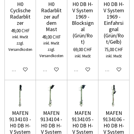
H0
H0
H0 DB H-
H0 DB H-
Cyclische
Radarblit
V System
V System
Radarblit
zer auf
1969 -
1969 -
zer
dem
Blocksign
Einfahrsi
Mast
al
gnal
49,00 CHF
(Grün/Ro
(Grün/Ro
49,00 CHF
inkl. MwSt
t)
t/Gelb)
zzgl.
inkl. MwSt
69,00 CHF
75,00 CHF
Versandkosten
zzgl.
Versandkosten
inkl. MwSt
inkl. MwSt
In den Warenkorb
In den Warenkorb
In den Warenkorb
In den Warenko
MAFEN
MAFEN
MAFEN
MAFEN
9134103 -
9134104 -
9134105 -
9134106 -
H0 DB H-
H0 DB H-
H0 DB H-
H0 DB H-
V System
V System
V System
V System