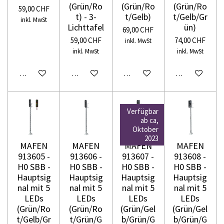
(Grün/Ro
(Grün/Ro
(Grün/Ro
59,00 CHF
t) - 3-
t/Gelb)
t/Gelb/Gr
inkl. MwSt
Lichttafel
ün)
69,00 CHF
59,00 CHF
74,00 CHF
inkl. MwSt
inkl. MwSt
inkl. MwSt
In den Warenkorb
In den Warenkorb
In den Warenkorb
In den Warenko
Verfügbar
ab ca,
Oktober
2023
MAFEN
MAFEN
MAFEN
MAFEN
913605 -
913606 -
913607 -
913608 -
H0 SBB -
H0 SBB -
H0 SBB -
H0 SBB -
Hauptsig
Hauptsig
Hauptsig
Hauptsig
nal mit 5
nal mit 5
nal mit 5
nal mit 5
LEDs
LEDs
LEDs
LEDs
(Grün/Ro
(Grün/Ro
(Grün/Gel
(Grün/Gel
t/Gelb/Gr
t/Grün/G
b/Grün/G
b/Grün/G