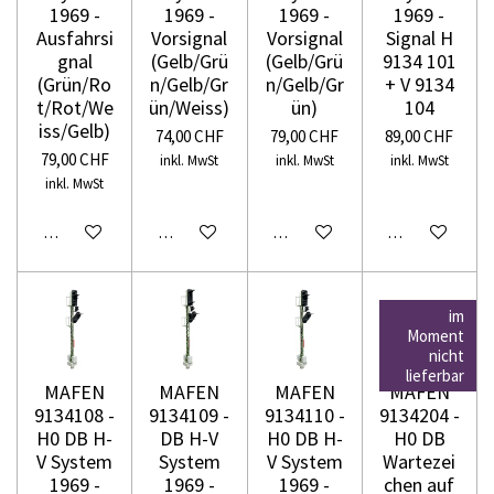
1969 -
1969 -
1969 -
1969 -
Ausfahrsi
Vorsignal
Vorsignal
Signal H
gnal
(Gelb/Grü
(Gelb/Grü
9134 101
(Grün/Ro
n/Gelb/Gr
n/Gelb/Gr
+ V 9134
t/Rot/We
ün/Weiss)
ün)
104
iss/Gelb)
74,00 CHF
79,00 CHF
89,00 CHF
79,00 CHF
inkl. MwSt
inkl. MwSt
inkl. MwSt
inkl. MwSt
In den Warenkorb
In den Warenkorb
In den Warenkorb
In den Warenko
im
Moment
nicht
lieferbar
MAFEN
MAFEN
MAFEN
MAFEN
9134108 -
9134109 -
9134110 -
9134204 -
H0 DB H-
DB H-V
H0 DB H-
H0 DB
V System
System
V System
Wartezei
1969 -
1969 -
1969 -
chen auf