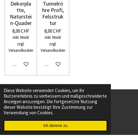
Dekorpla
Tunnelrö
tte,
hre Profi,
Naturstei
Felsstruk
n-Quader
tur
8,00 CHF
8,00 CHF
inkl. MwSt
inkl. MwSt
zzgl.
zzgl.
Versandkosten
Versandkosten
In den Warenkorb
In den Warenkorb
Diese Website verwendet Cookies, um Ihr
Nutzererlebnis zu verbessern und maßgeschneiderte
Anzeigen anzuzeigen. Die fortgesetzte Nutzung
F
T
dieser Website bestätigt Ihre Zustimmung zur
a
i
Verwendung von Cookies.
c
k
Webseite erstellt von Webdesign Kreuzlingen
e
T
© 2023 Modellbau Kreuzlingen
Ich stimme zu
b
o
Mit Unterstützung von
Webador
o
k