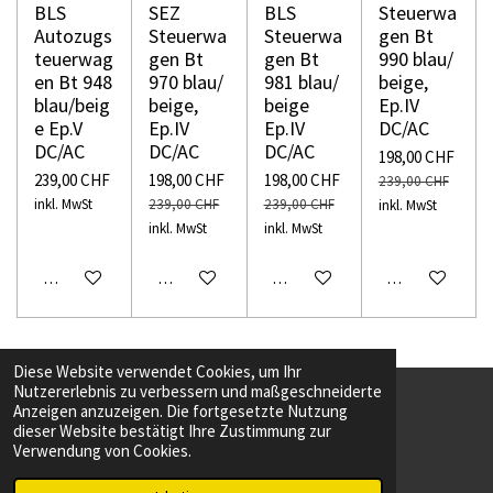
BLS
SEZ
BLS
Steuerwa
Autozugs
Steuerwa
Steuerwa
gen Bt
teuerwag
gen Bt
gen Bt
990 blau/
en Bt 948
970 blau/
981 blau/
beige,
blau/beig
beige,
beige
Ep.IV
e Ep.V
Ep.IV
Ep.IV
DC/AC
DC/AC
DC/AC
DC/AC
198,00 CHF
239,00 CHF
198,00 CHF
198,00 CHF
239,00 CHF
inkl. MwSt
239,00 CHF
239,00 CHF
inkl. MwSt
inkl. MwSt
inkl. MwSt
In den Warenkorb
In den Warenkorb
In den Warenkorb
In den Warenko
Diese Website verwendet Cookies, um Ihr
Nutzererlebnis zu verbessern und maßgeschneiderte
Anzeigen anzuzeigen. Die fortgesetzte Nutzung
F
T
dieser Website bestätigt Ihre Zustimmung zur
a
i
Verwendung von Cookies.
c
k
Webseite erstellt von Webdesign Kreuzlingen
e
T