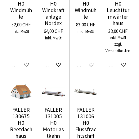
H0
H0
H0
H0
Windmüh
Windkraft
Windmüh
Leuchttur
le
anlage
le
mwärter
Nordex
haus
52,00 CHF
83,00 CHF
64,00 CHF
38,00 CHF
inkl. MwSt
inkl. MwSt
inkl. MwSt
inkl. MwSt
zzgl.
Versandkosten
In den Warenkorb
In den Warenkorb
In den Warenkorb
In den Warenko
FALLER
FALLER
FALLER
130675
131005
131006
H0
H0
H0
Reetdach
Motorlas
Flussfrac
haus
tkahn
htschiff