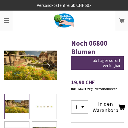
Versandkostenfrei ab CHF 50.-
Zum
Hauptinhalt
springen
Noch 06800
Blumen
ab Lager sofort
verfügbar
19,90 CHF
inkl. MwSt zzgl. Versandkosten
In den
Warenkorb