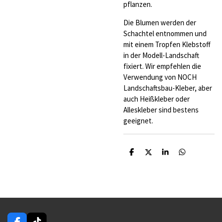
pflanzen.
Die Blumen werden der
Schachtel entnommen und
mit einem Tropfen Klebstoff
in der Modell-Landschaft
fixiert. Wir empfehlen die
Verwendung von NOCH
Landschaftsbau-Kleber, aber
auch Heißkleber oder
Alleskleber sind bestens
geeignet.
T
T
T
T
e
e
e
e
i
i
i
i
l
l
l
l
e
e
e
e
n
n
n
n