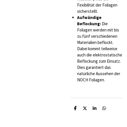
Fexibilität der Foliagen
sicherstellt.
Aufwändige
Beflockung:
Die
Foliagen werden mit bis
zu fünf verschiedenen
Materialien beflockt.
Dabei kommt teilweise
auch die elektrostatische
Beflockung zum Einsatz.
Dies garantiert das
natürliche Aussehen der
NOCH Foliagen.
T
T
T
T
e
e
e
e
i
i
i
i
l
l
l
l
e
e
e
e