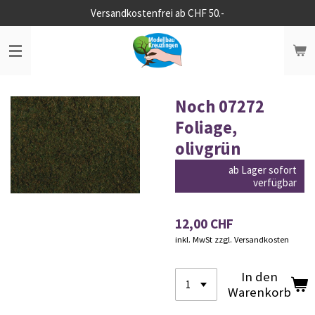
Versandkostenfrei ab CHF 50.-
Zum
Hauptinhalt
springen
Noch 07272
Foliage,
olivgrün
ab Lager sofort
verfügbar
12,00 CHF
inkl. MwSt zzgl. Versandkosten
In den
Warenkorb