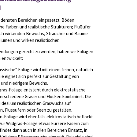
H
iedensten Bereichen eingesetzt: Böden
he Farben und realistische Strukturen; Flußufer
lich wirkenden Bewuchs, Sträucher und Bäume
umen und wirken realistischer.
ndungen gerecht zu werden, haben wir Foliagen
 entwickelt:
assische" Foliage wird mit einem feinen, natürlich
Sie eignet sich perfekt zur Gestaltung von
und niedrigem Bewuchs.
gras-Foliage entsteht durch elektrostatische
erschiedene Gräser und Flocken kombiniert. Die
 ideal um realistischen Graswuchs auf
n, Flussufern oder Seen zu gestalten.
-Foliage wird ebenfalls elektrostatisch beflockt.
zur Wildgras-Foliage etwas kürzere Fasern zum
findet dann auch in allen Bereichen Einsatz, in
ürlichen Pflanzenwuchs eingreift. Beispiele sind