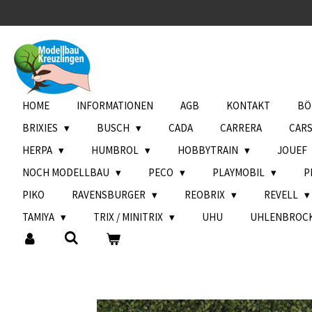
Zum
Hauptinhalt
springen
HOME
INFORMATIONEN
AGB
KONTAKT
BÖ
BRIXIES
BUSCH
CADA
CARRERA
CAR
HERPA
HUMBROL
HOBBYTRAIN
JOUEF
NOCH MODELLBAU
PECO
PLAYMOBIL
P
PIKO
RAVENSBURGER
REOBRIX
REVELL
TAMIYA
TRIX / MINITRIX
UHU
UHLENBROC