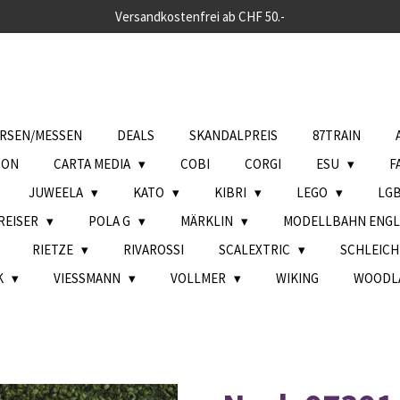
Versandkostenfrei ab CHF 50.-
RSEN/MESSEN
DEALS
SKANDALPREIS
87TRAIN
SON
CARTA MEDIA
COBI
CORGI
ESU
F
JUWEELA
KATO
KIBRI
LEGO
LG
REISER
POLA G
MÄRKLIN
MODELLBAHN ENG
RIETZE
RIVAROSSI
SCALEXTRIC
SCHLEIC
K
VIESSMANN
VOLLMER
WIKING
WOODL