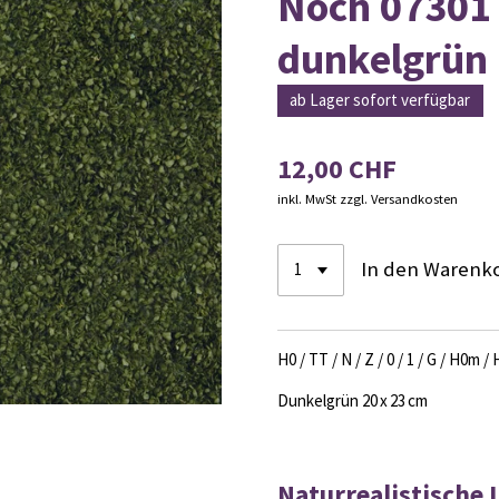
Noch 07301 
dunkelgrün
ab Lager sofort verfügbar
12,00 CHF
inkl. MwSt zzgl. Versandkosten
In den Warenk
H0 / TT / N / Z / 0 / 1 / G / H0m /
Dunkelgrün 20 x 23 cm
Naturrealistische 