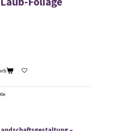
Laub-Foliage
orb
 H0e
Landschaftsgestaltung –