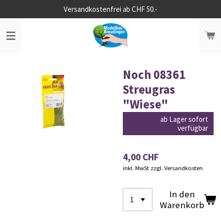
Versandkostenfrei ab CHF 50.-
Zum
Hauptinhalt
springen
Noch 08361
Streugras
"Wiese"
ab Lager sofort
verfügbar
4,00 CHF
inkl. MwSt zzgl. Versandkosten
In den
Warenkorb