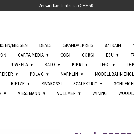
Versandkostenfrei ab CHF 50.-
RSEN/MESSEN
DEALS
SKANDALPREIS
87TRAIN
SON
CARTA MEDIA
COBI
CORGI
ESU
F
JUWEELA
KATO
KIBRI
LEGO
LG
REISER
POLA G
MÄRKLIN
MODELLBAHN ENG
RIETZE
RIVAROSSI
SCALEXTRIC
SCHLEIC
K
VIESSMANN
VOLLMER
WIKING
WOODL