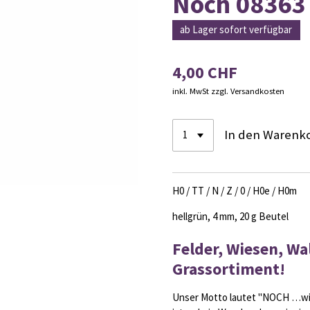
Noch 08363 
ab Lager sofort verfügbar
4,00 CHF
inkl. MwSt zzgl. Versandkosten
In den Warenk
H0 / TT / N / Z / 0 / H0e / H0m
hellgrün, 4 mm, 20 g Beutel
Felder, Wiesen, Wa
Grassortiment!
Unser Motto lautet "NOCH …wie