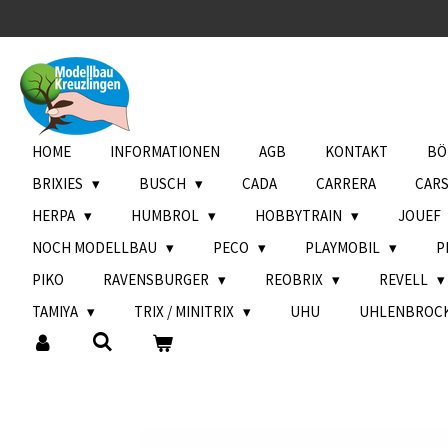
Zum
Hauptinhalt
springen
HOME
INFORMATIONEN
AGB
KONTAKT
BÖ
BRIXIES
BUSCH
CADA
CARRERA
CAR
HERPA
HUMBROL
HOBBYTRAIN
JOUEF
NOCH MODELLBAU
PECO
PLAYMOBIL
P
PIKO
RAVENSBURGER
REOBRIX
REVELL
TAMIYA
TRIX / MINITRIX
UHU
UHLENBROC