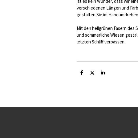
ist es kein Wunder, dass wir ei
verschiedenen Längen und Farb
gestalten Sie im Handumdrehen 
Mit den hellgrünen Fasern des S
und sommerliche Wiesen gestalt
letzten Schliff verpassen.
T
T
T
e
e
e
i
i
i
l
l
l
e
e
e
n
n
n