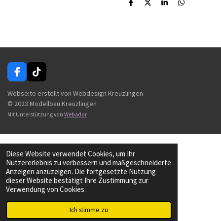
T
T
T
T
e
e
e
e
i
i
i
i
l
l
l
l
e
e
e
e
n
n
n
n
F
T
a
i
c
k
Webseite erstellt von Webdesign Kreuzlingen
e
T
© 2023 Modellbau Kreuzlingen
b
o
Mit Unterstützung von
Webador
o
k
o
k
Diese Website verwendet Cookies, um Ihr
Nutzererlebnis zu verbessern und maßgeschneiderte
Anzeigen anzuzeigen. Die fortgesetzte Nutzung
dieser Website bestätigt Ihre Zustimmung zur
Verwendung von Cookies.
Ich stimme zu