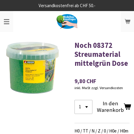
Versandkostenfrei ab CHF 50.-
Zum
Hauptinhalt
springen
Noch 08372
Streumaterial
mittelgrün Dose
9,80 CHF
inkl. MwSt zzgl. Versandkosten
In den
Warenkorb
H0 / TT / N / Z / 0 / H0e / H0m