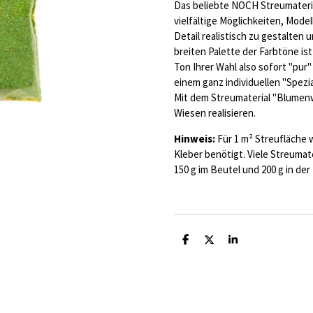
Das beliebte NOCH Streumateria
vielfältige Möglichkeiten, Mode
Detail realistisch zu gestalten
breiten Palette der Farbtöne is
Ton Ihrer Wahl also sofort "pur
einem ganz individuellen "Spezi
Mit dem Streumaterial "Blumen
Wiesen realisieren.
Hinweis:
Für 1 m² Streufläche w
Kleber benötigt. Viele Streumate
150 g im Beutel und 200 g in der
T
T
T
e
e
e
i
i
i
l
l
l
e
e
e
n
n
n