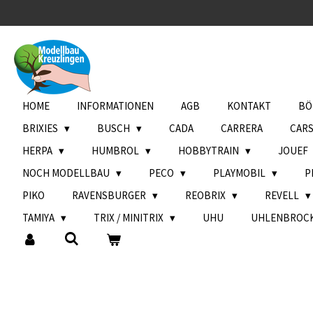
Zum
Hauptinhalt
springen
HOME
INFORMATIONEN
AGB
KONTAKT
BÖ
BRIXIES
BUSCH
CADA
CARRERA
CAR
HERPA
HUMBROL
HOBBYTRAIN
JOUEF
NOCH MODELLBAU
PECO
PLAYMOBIL
P
PIKO
RAVENSBURGER
REOBRIX
REVELL
TAMIYA
TRIX / MINITRIX
UHU
UHLENBROC