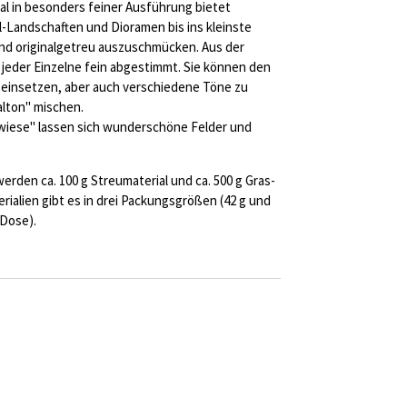
l in besonders feiner Ausführung bietet
ll-Landschaften und Dioramen bis ins kleinste
 und originalgetreu auszuschmücken. Aus der
t jeder Einzelne fein abgestimmt. Sie können den
" einsetzen, aber auch verschiedene Töne zu
alton" mischen.
wiese" lassen sich wunderschöne Felder und
erden ca. 100 g Streumaterial und ca. 500 g Gras-
rialien gibt es in drei Packungsgrößen (42 g und
 Dose).