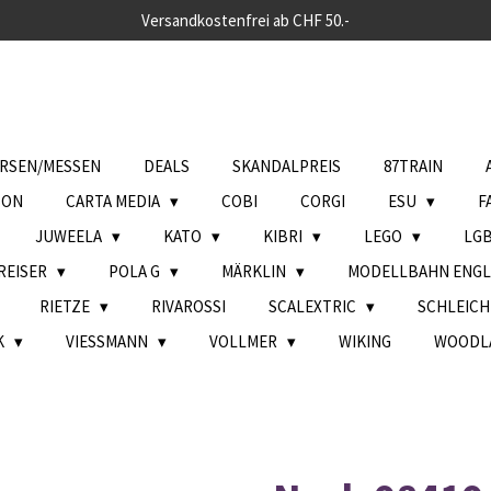
Versandkostenfrei ab CHF 50.-
RSEN/MESSEN
DEALS
SKANDALPREIS
87TRAIN
SON
CARTA MEDIA
COBI
CORGI
ESU
F
JUWEELA
KATO
KIBRI
LEGO
LG
REISER
POLA G
MÄRKLIN
MODELLBAHN ENG
RIETZE
RIVAROSSI
SCALEXTRIC
SCHLEIC
K
VIESSMANN
VOLLMER
WIKING
WOODL