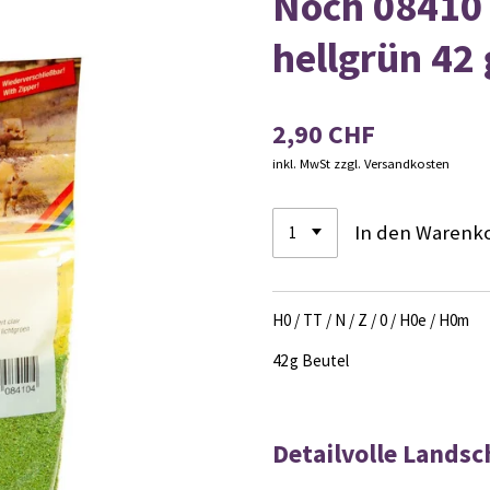
Noch 08410 
hellgrün 42 
2,90 CHF
inkl. MwSt zzgl. Versandkosten
In den Warenk
H0 / TT / N / Z / 0 / H0e / H0m
42 g Beutel
Detailvolle Landsc