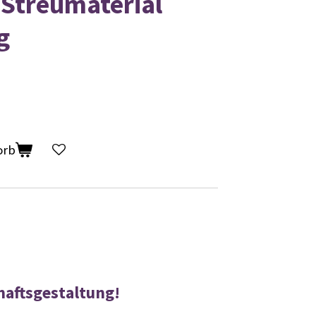
Streumaterial
g
orb
haftsgestaltung!