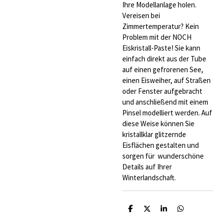
Ihre Modellanlage holen.
Vereisen bei
Zimmertemperatur? Kein
Problem mit der NOCH
Eiskristall-Paste! Sie kann
einfach direkt aus der Tube
auf einen gefrorenen See,
einen Eisweiher, auf Straßen
oder Fenster aufgebracht
und anschließend mit einem
Pinsel modelliert werden. Auf
diese Weise können Sie
kristallklar glitzernde
Eisflächen gestalten und
sorgen für wunderschöne
Details auf Ihrer
Winterlandschaft.
T
T
T
T
e
e
e
e