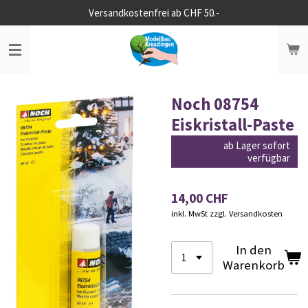
Versandkostenfrei ab CHF 50.-
Zum
Hauptinhalt
springen
Noch 08754
Eiskristall-Paste
ab Lager sofort
verfügbar
14,00 CHF
inkl. MwSt zzgl. Versandkosten
In den
Warenkorb