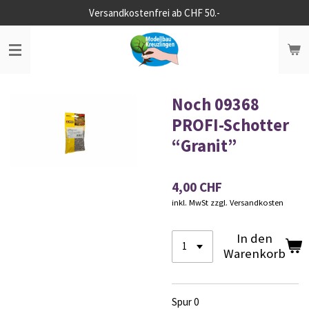
Versandkostenfrei ab CHF 50.-
Zum
Hauptinhalt
springen
Noch 09368
PROFI-Schotter
“Granit”
4,00 CHF
inkl. MwSt zzgl. Versandkosten
In den
Warenkorb
Spur 0