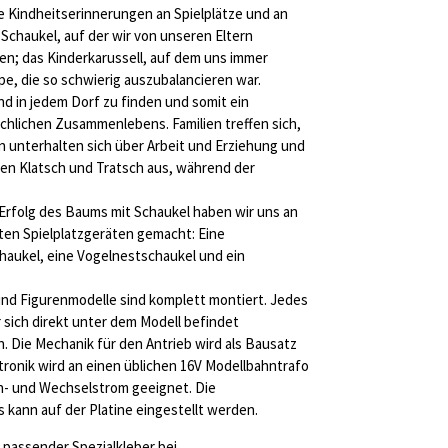
e Kindheitserinnerungen an Spielplätze und an
 Schaukel, auf der wir von unseren Eltern
n; das Kinderkarussell, auf dem uns immer
e, die so schwierig auszubalancieren war.
und in jedem Dorf zu finden und somit ein
chlichen Zusammenlebens. Familien treffen sich,
rn unterhalten sich über Arbeit und Erziehung und
en Klatsch und Tratsch aus, während der
Erfolg des Baums mit Schaukel haben wir uns an
ten Spielplatzgeräten gemacht: Eine
chaukel, eine Vogelnestschaukel und ein
nd Figurenmodelle sind komplett montiert. Jedes
 sich direkt unter dem Modell befindet
. Die Mechanik für den Antrieb wird als Bausatz
ktronik wird an einen üblichen 16V Modellbahntrafo
ch- und Wechselstrom geeignet. Die
 kann auf der Platine eingestellt werden.
 passender Spezialkleber bei.