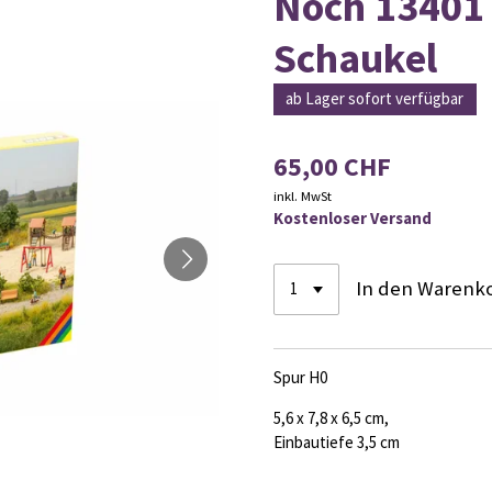
Noch 13401
Schaukel
ab Lager sofort verfügbar
65,00 CHF
inkl. MwSt
Kostenloser Versand
In den Warenk
Spur H0
5,6 x 7,8 x 6,5 cm,
Einbautiefe 3,5 cm