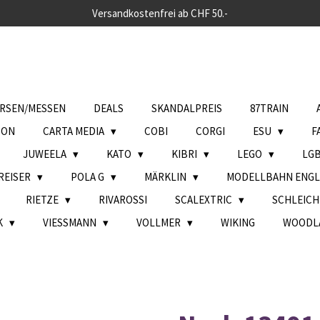
Versandkostenfrei ab CHF 50.-
RSEN/MESSEN
DEALS
SKANDALPREIS
87TRAIN
SON
CARTA MEDIA
COBI
CORGI
ESU
F
JUWEELA
KATO
KIBRI
LEGO
LG
REISER
POLA G
MÄRKLIN
MODELLBAHN ENG
RIETZE
RIVAROSSI
SCALEXTRIC
SCHLEIC
K
VIESSMANN
VOLLMER
WIKING
WOODL