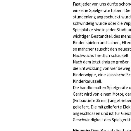
Fast jeder von uns dürfte schön
einzelne Spielgeräte haben. Die
stundenlang angeschuckt wurde
schwindelig wurde oder die Wipp
Spielplätze sind in jeder Stadt 
wichtiger Bestandteil des mens
Kinder spielen und lachen, Elte
so mancher tauscht den neuest
Nachwuchs friedlich schaukelt.
Nach dem letztjährigen großen 
die Entwicklung von vier beweg
Kinderwippe, eine klassische S
Kinderkarussell.
Die handbemalten Spielgeräte u
Gerät wird von einem Motor, der
(Einbautiefe 35 mm) angetrieben
geliefert. Die mitgelieferte Ele
angeschlossen und ist für Glei
Geschwindigkeit des Spielgeräts
Hinweis:
Dem Bausatz liegt ein