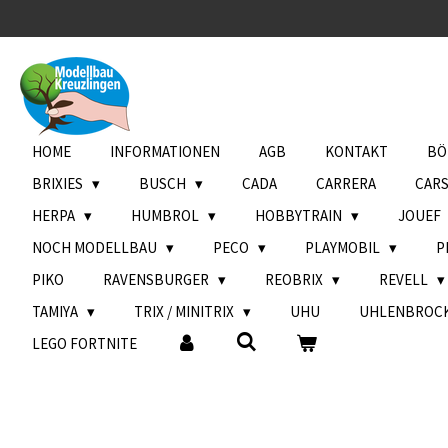
Zum
Hauptinhalt
springen
HOME
INFORMATIONEN
AGB
KONTAKT
BÖ
BRIXIES
BUSCH
CADA
CARRERA
CAR
HERPA
HUMBROL
HOBBYTRAIN
JOUEF
NOCH MODELLBAU
PECO
PLAYMOBIL
P
PIKO
RAVENSBURGER
REOBRIX
REVELL
TAMIYA
TRIX / MINITRIX
UHU
UHLENBROC
LEGO FORTNITE