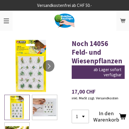
Versandkostenfrei ab CHF 50.-
Zum
Hauptinhalt
springen
Noch 14056
Feld- und
Wiesenpflanzen
ab Lager sofort
verfügbar
17,00 CHF
inkl. MwSt zzgl. Versandkosten
In den
Warenkorb