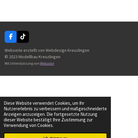
i
i
i
i
l
l
l
l
e
e
e
e
n
n
n
n
F
T
a
i
c
k
Webseite erstellt von Webdesign Kreuzlingen
e
T
© 2023 Modellbau Kreuzlingen
b
o
Mit Unterstützung von
Webador
o
k
o
k
Diese Website verwendet Cookies, um Ihr
Nutzererlebnis zu verbessern und maßgeschneiderte
Anzeigen anzuzeigen. Die fortgesetzte Nutzung
dieser Website bestätigt Ihre Zustimmung zur
Verwendung von Cookies.