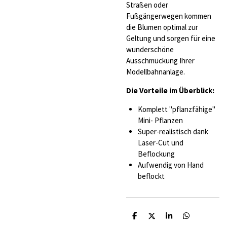
Straßen oder
Fußgängerwegen kommen
die Blumen optimal zur
Geltung und sorgen für eine
wunderschöne
Ausschmückung Ihrer
Modellbahnanlage.
Die Vorteile im Überblick:
Komplett "pflanzfähige"
Mini- Pflanzen
Super-realistisch dank
Laser-Cut und
Beflockung
Aufwendig von Hand
beflockt
T
T
T
T
e
e
e
e