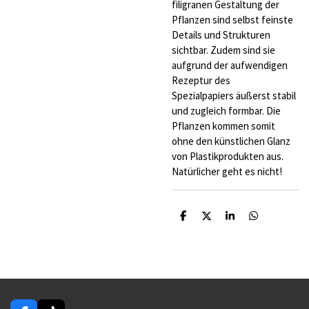
filigranen Gestaltung der
Pflanzen sind selbst feinste
Details und Strukturen
sichtbar. Zudem sind sie
aufgrund der aufwendigen
Rezeptur des
Spezialpapiers äußerst stabil
und zugleich formbar. Die
Pflanzen kommen somit
ohne den künstlichen Glanz
von Plastikprodukten aus.
Natürlicher geht es nicht!
T
T
T
T
e
e
e
e
i
i
i
i
l
l
l
l
e
e
e
e
n
n
n
n