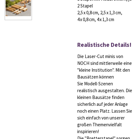
2 Stapel
2,5 x 0,8 cm, 2,5 x 1,3 cm,
4 x 0,8 cm, 4 x 1,3 cm
Realistische Details!
Die Laser-Cut minis von
NOCH sind mittlerweile eine
"kleine Institution". Mit den
Bausätzen können
Sie Modell-Szenen
realistisch ausgestalten. Die
kleinen Bausätze finden
sicherlich auf jeder Anlage
noch einen Platz. Lassen Sie
sich einfach von unserer
großen Themenvielfalt
inspirieren!
Die "Bretterstapel" sorgen