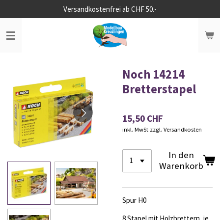
Versandkostenfrei ab CHF 50.-
Zum
Hauptinhalt
springen
Noch 14214
Bretterstapel
15,50 CHF
inkl. MwSt zzgl. Versandkosten
In den
Warenkorb
Spur H0
8 Stapel mit Holzbrettern, je