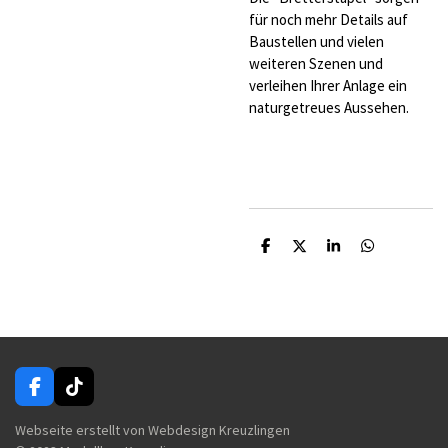
für noch mehr Details auf
Baustellen und vielen
weiteren Szenen und
verleihen Ihrer Anlage ein
naturgetreues Aussehen.
T
T
T
T
e
e
e
e
i
i
i
i
l
l
l
l
e
e
e
e
n
n
n
n
F
T
a
i
c
k
Webseite erstellt von Webdesign Kreuzlingen
e
T