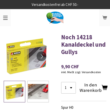
Versandkostenfrei ab CHF 50.-
Zum
Hauptinhalt
springen
Noch 14218
Kanaldeckel und
Gullys
9,90 CHF
inkl. MwSt zzgl. Versandkosten
In den
Warenkorb
Spur H0