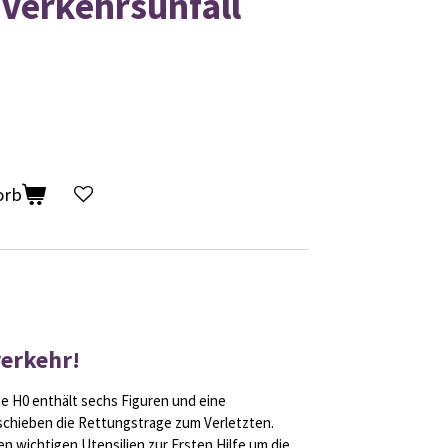
Verkehrsunfall
orb
verkehr!
te H0 enthält sechs Figuren und eine
schieben die Rettungstrage zum Verletzten.
en wichtigen Utensilien zur Ersten Hilfe um die