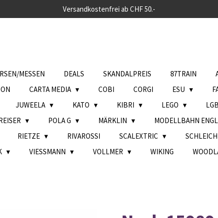
Versandkostenfrei ab CHF 50.-
RSEN/MESSEN
DEALS
SKANDALPREIS
87TRAIN
SON
CARTA MEDIA
COBI
CORGI
ESU
F
JUWEELA
KATO
KIBRI
LEGO
LG
REISER
POLA G
MÄRKLIN
MODELLBAHN ENG
RIETZE
RIVAROSSI
SCALEXTRIC
SCHLEIC
K
VIESSMANN
VOLLMER
WIKING
WOODL