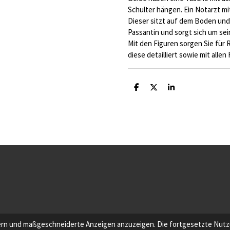
Schulter hängen. Ein Notarzt mi
Dieser sitzt auf dem Boden und 
Passantin und sorgt sich um sei
Mit den Figuren sorgen Sie für 
diese detailliert sowie mit allen
T
T
T
e
e
e
i
i
i
l
l
l
e
e
e
n
n
n
ern und maßgeschneiderte Anzeigen anzuzeigen. Die fortgesetzte Nutzu