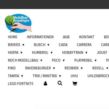
Zum
Hauptinhalt
springen
HOME
INFORMATIONEN
AGB
KONTAKT
BÖ
BRIXIES
BUSCH
CADA
CARRERA
CAR
HERPA
HUMBROL
HOBBYTRAIN
JOUEF
NOCH MODELLBAU
PECO
PLAYMOBIL
P
PIKO
RAVENSBURGER
REOBRIX
REVELL
TAMIYA
TRIX / MINITRIX
UHU
UHLENBROC
LEGO FORTNITE