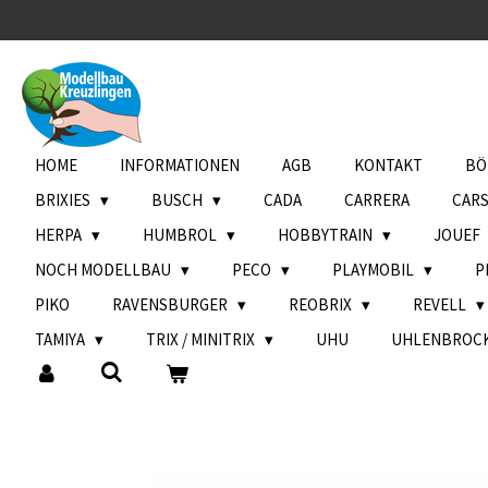
Zum
Hauptinhalt
springen
HOME
INFORMATIONEN
AGB
KONTAKT
BÖ
BRIXIES
BUSCH
CADA
CARRERA
CAR
HERPA
HUMBROL
HOBBYTRAIN
JOUEF
NOCH MODELLBAU
PECO
PLAYMOBIL
P
PIKO
RAVENSBURGER
REOBRIX
REVELL
TAMIYA
TRIX / MINITRIX
UHU
UHLENBROC