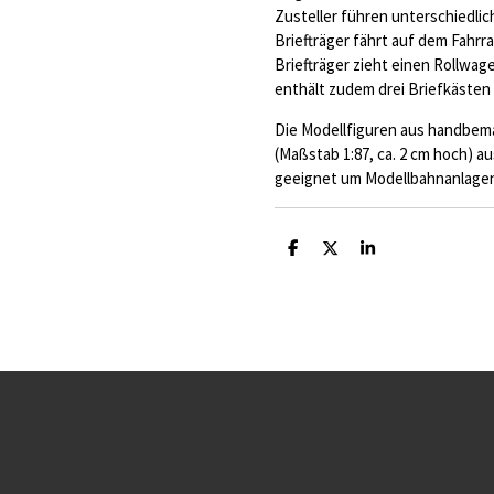
Zusteller führen unterschiedlich
Briefträger fährt auf dem Fahrra
Briefträger zieht einen Rollwage
enthält zudem drei Briefkästen 
Die Modellfiguren aus handbema
(Maßstab 1:87, ca. 2 cm hoch) a
geeignet um Modellbahnanlagen 
T
T
T
e
e
e
i
i
i
l
l
l
e
e
e
n
n
n