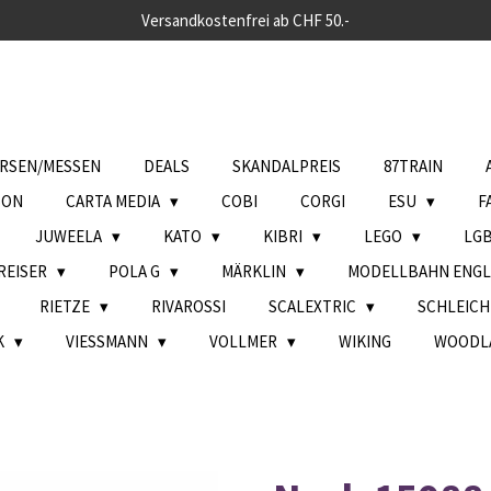
Versandkostenfrei ab CHF 50.-
RSEN/MESSEN
DEALS
SKANDALPREIS
87TRAIN
SON
CARTA MEDIA
COBI
CORGI
ESU
F
JUWEELA
KATO
KIBRI
LEGO
LG
REISER
POLA G
MÄRKLIN
MODELLBAHN ENG
RIETZE
RIVAROSSI
SCALEXTRIC
SCHLEIC
K
VIESSMANN
VOLLMER
WIKING
WOODL