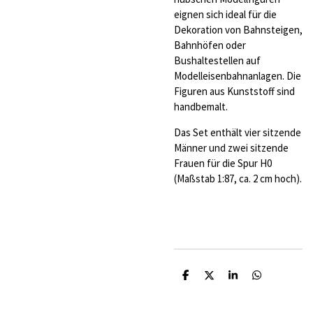
eignen sich ideal für die
Dekoration von Bahnsteigen,
Bahnhöfen oder
Bushaltestellen auf
Modelleisenbahnanlagen. Die
Figuren aus Kunststoff sind
handbemalt.
Das Set enthält vier sitzende
Männer und zwei sitzende
Frauen für die Spur H0
(Maßstab 1:87, ca. 2 cm hoch).
T
T
T
T
e
e
e
e
i
i
i
i
l
l
l
l