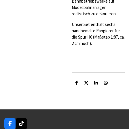
Bahnbetriebswerke auf
Modellbahnanlagen
realistisch zu dekorieren.
Unser Set enthält sechs
handbemalte Rangierer für
die Spur H0 (Maßstab 1:87, ca.
2 cm hoch).
T
T
T
T
e
e
e
e
i
i
i
i
l
l
l
l
e
e
e
e
n
n
n
n
F
T