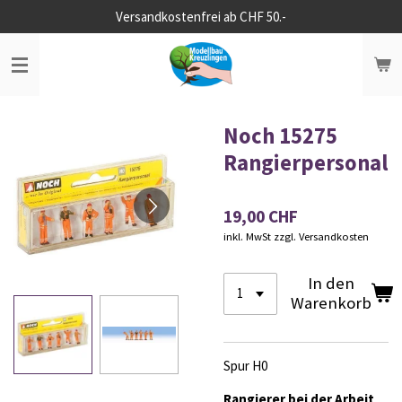
Versandkostenfrei ab CHF 50.-
Zum
Hauptinhalt
springen
Noch 15275
Rangierpersonal
19,00 CHF
inkl. MwSt zzgl. Versandkosten
In den
Warenkorb
Spur H0
Rangierer bei der Arbeit