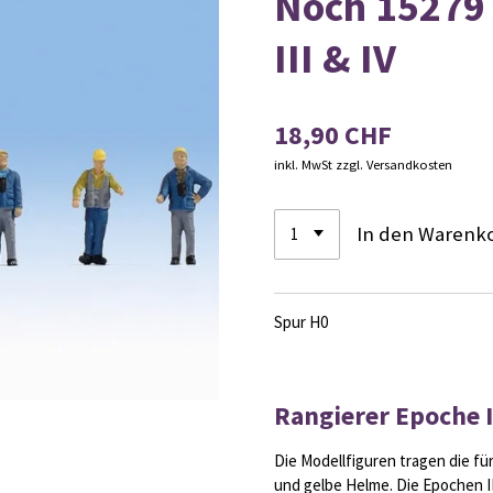
Noch 15279
III & IV
18,90 CHF
inkl. MwSt zzgl. Versandkosten
In den Warenk
Spur H0
Rangierer Epoche II
Die Modellfiguren tragen die für
und gelbe Helme. Die Epochen II 