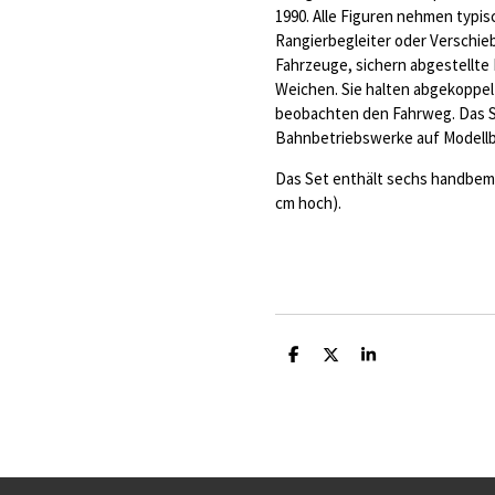
1990. Alle Figuren nehmen typis
Rangierbegleiter oder Verschie
Fahrzeuge, sichern abgestellte
Weichen. Sie halten abgekopp
beobachten den Fahrweg. Das S
Bahnbetriebswerke auf Modellba
Das Set enthält sechs handbemal
cm hoch).
T
T
T
e
e
e
i
i
i
l
l
l
e
e
e
n
n
n