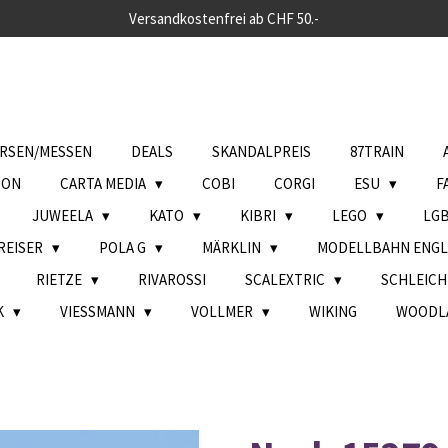
Versandkostenfrei ab CHF 50.-
RSEN/MESSEN
DEALS
SKANDALPREIS
87TRAIN
SON
CARTA MEDIA
COBI
CORGI
ESU
F
JUWEELA
KATO
KIBRI
LEGO
LG
REISER
POLA G
MÄRKLIN
MODELLBAHN ENG
RIETZE
RIVAROSSI
SCALEXTRIC
SCHLEIC
K
VIESSMANN
VOLLMER
WIKING
WOODL