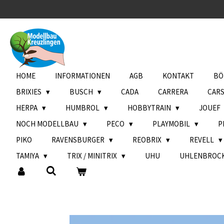
Zum
Hauptinhalt
springen
HOME
INFORMATIONEN
AGB
KONTAKT
BÖ
BRIXIES
BUSCH
CADA
CARRERA
CAR
HERPA
HUMBROL
HOBBYTRAIN
JOUEF
NOCH MODELLBAU
PECO
PLAYMOBIL
P
PIKO
RAVENSBURGER
REOBRIX
REVELL
TAMIYA
TRIX / MINITRIX
UHU
UHLENBROC