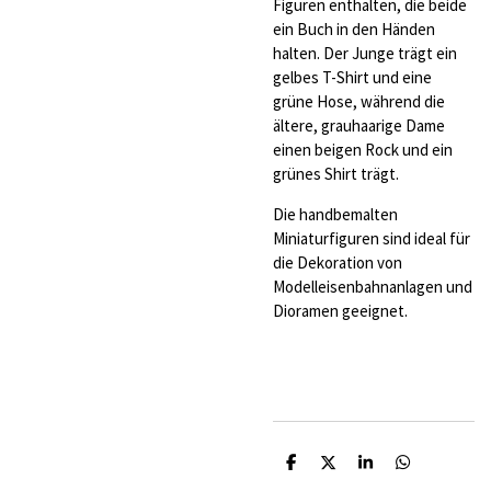
Figuren enthalten, die beide
ein Buch in den Händen
halten. Der Junge trägt ein
gelbes T-Shirt und eine
grüne Hose, während die
ältere, grauhaarige Dame
einen beigen Rock und ein
grünes Shirt trägt.
Die handbemalten
Miniaturfiguren sind ideal für
die Dekoration von
Modelleisenbahnanlagen und
Dioramen geeignet.
T
T
T
T
e
e
e
e