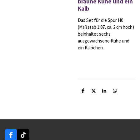
braune Kühe und ein
Kalb
Das Set für die Spur H0
(Maßstab 1:87, ca. 2 cm hoch)
beinhaltet sechs
ausgewachsene Kühe und
ein Kälbchen.
T
T
T
T
e
e
e
e
i
i
i
i
l
l
l
l
e
e
e
e
n
n
n
n
F
T