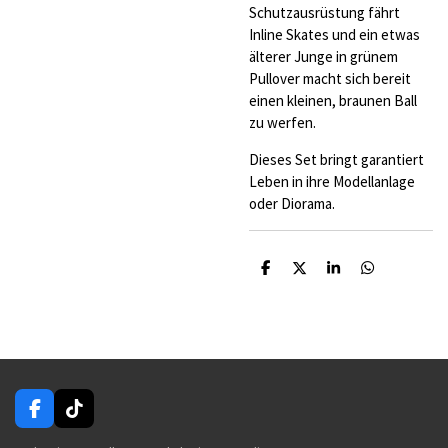
Schutzausrüstung fährt
Inline Skates und ein etwas
älterer Junge in grünem
Pullover macht sich bereit
einen kleinen, braunen Ball
zu werfen.
Dieses Set bringt garantiert
Leben in ihre Modellanlage
oder Diorama.
T
T
T
T
e
e
e
e
i
i
i
i
l
l
l
l
e
e
e
e
n
n
n
n
F
T
a
i