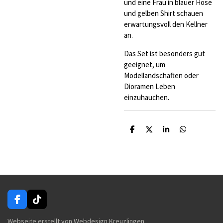
und eine Frau in blauer Hose
und gelben Shirt schauen
erwartungsvoll den Kellner
an.
Das Set ist besonders gut
geeignet, um
Modellandschaften oder
Dioramen Leben
einzuhauchen.
T
T
T
T
e
e
e
e
i
i
i
i
l
l
l
l
e
e
e
e
n
n
n
n
F
T
a
i
c
k
Webseite erstellt von Webdesign Kreuzlingen