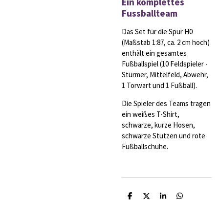
Ein komplettes
Fussballteam
Das Set für die Spur H0
(Maßstab 1:87, ca. 2 cm hoch)
enthält ein gesamtes
Fußballspiel (10 Feldspieler -
Stürmer, Mittelfeld, Abwehr,
1 Torwart und 1 Fußball).
Die Spieler des Teams tragen
ein weißes T-Shirt,
schwarze, kurze Hosen,
schwarze Stutzen und rote
Fußballschuhe.
T
T
T
T
e
e
e
e
i
i
i
i