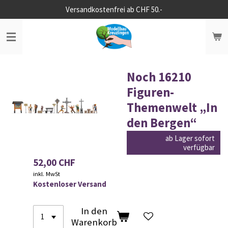
Versandkostenfrei ab CHF 50.-
Zum
Hauptinhalt
springen
Noch 16210
Figuren-
Themenwelt „In
den Bergen“
ab Lager sofort
verfügbar
52,00 CHF
inkl. MwSt
Kostenloser Versand
In den
Warenkorb